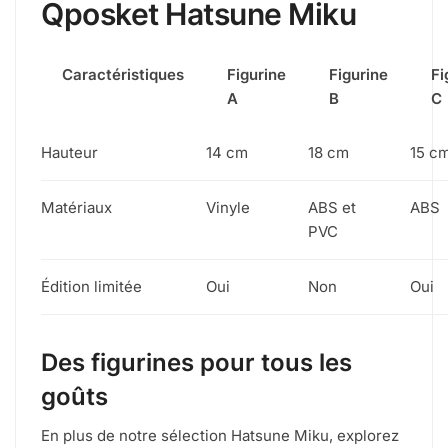
Qposket Hatsune Miku
Caractéristiques
Figurine
Figurine
Fi
A
B
C
Hauteur
14 cm
18 cm
15 c
Matériaux
Vinyle
ABS et
ABS
PVC
Édition limitée
Oui
Non
Oui
Des figurines pour tous les
goûts
En plus de notre sélection Hatsune Miku, explorez