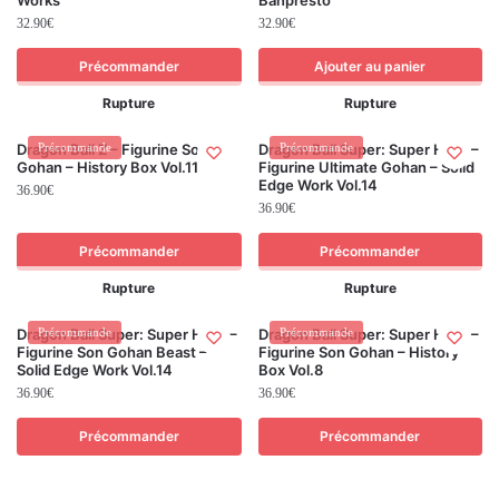
32.90
€
32.90
€
Précommander
Ajouter au panier
Rupture
Rupture
Dragon Ball Z – Figurine Son
Précommande
Dragon Ball Super: Super Hero –
Précommande
Gohan – History Box Vol.11
Figurine Ultimate Gohan – Solid
Edge Work Vol.14
36.90
€
36.90
€
Précommander
Précommander
Rupture
Rupture
Dragon Ball Super: Super Hero –
Précommande
Dragon Ball Super: Super Hero –
Précommande
Figurine Son Gohan Beast –
Figurine Son Gohan – History
Solid Edge Work Vol.14
Box Vol.8
36.90
€
36.90
€
Précommander
Précommander