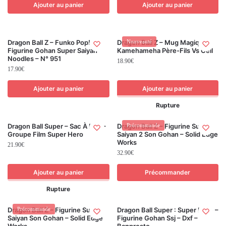
Ajouter au panier
Ajouter au panier
Dragon Ball Z – Funko Pop! –
Dragon Ball Z – Mug Magique –
Nouveauté
Figurine Gohan Super Saiyan
Kamehameha Père-Fils Vs Cell
Noodles – N° 951
18.90
€
17.90
€
Ajouter au panier
Ajouter au panier
Rupture
Dragon Ball Super – Sac À Dos –
Dragon Ball Z – Figurine Super
Précommande
Groupe Film Super Hero
Saiyan 2 Son Gohan – Solid Edge
Works
21.90
€
32.90
€
Ajouter au panier
Précommander
Rupture
Dragon Ball Z – Figurine Super
Précommande
Dragon Ball Super : Super Hero –
Saiyan Son Gohan – Solid Edge
Figurine Gohan Ssj – Dxf –
Works
Banpresto