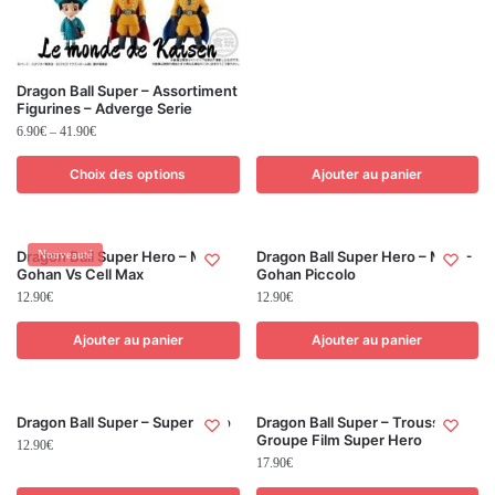
Dragon Ball Super – Assortiment
Figurines – Adverge Serie
6.90
€
–
41.90
€
Choix des options
Ajouter au panier
Dragon Ball Super Hero – Mug
Nouveauté
Dragon Ball Super Hero – Mug –
Gohan Vs Cell Max
Gohan Piccolo
12.90
€
12.90
€
Ajouter au panier
Ajouter au panier
Dragon Ball Super – Super Hero
Dragon Ball Super – Trousse –
Groupe Film Super Hero
12.90
€
17.90
€