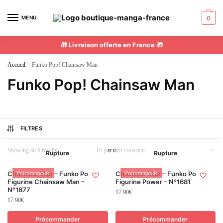
MENU
0
🎁 Livraison offerte en France 🎁
Accueil
/
Funko Pop! Chainsaw Man
Funko Pop! Chainsaw Man
FILTRES
Showing all 6 results
Rupture
Rupture
Chainsaw Man – Funko Pop! –
Précommande
Chainsaw Man – Funko Pop! –
Précommande
Figurine Chainsaw Man –
Figurine Power – N°1681
N°1677
17.90
€
17.90
€
Précommander
Précommander