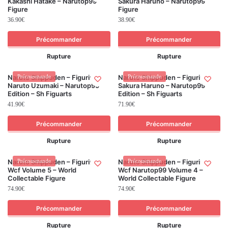
Kakashi Hatake – Narutop99
Sakura Haruno – Narutop99
Figure
Figure
36.90
€
38.90
€
Précommander
Précommander
Rupture
Rupture
Naruto Shippuden – Figurine
Précommande
Naruto Shippuden – Figurine
Précommande
Naruto Uzumaki – Narutop99
Sakura Haruno – Narutop99
Edition – Sh Figuarts
Edition – Sh Figuarts
41.90
€
71.90
€
Précommander
Précommander
Rupture
Rupture
Naruto Shippuden – Figurines
Précommande
Naruto Shippuden – Figurines
Précommande
Wcf Volume 5 – World
Wcf Narutop99 Volume 4 –
Collectable Figure
World Collectable Figure
74.90
€
74.90
€
Précommander
Précommander
Rupture
Rupture