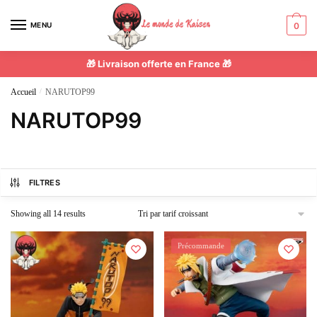
MENU
0
🎁 Livraison offerte en France 🎁
Accueil
/
NARUTOP99
NARUTOP99
FILTRES
Showing all 14 results
Précommande