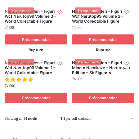
Naruto Shippuden – Figurines
Précommande
Naruto Shippuden – Figurines
Précommande
Wcf Narutop99 Volume 3 –
Wcf Narutop99 Volume 2 –
World Collectable Figure
World Collectable Figure
74.90
€
74.90
€
Précommander
Précommander
Rupture
Rupture
Naruto Shippuden – Figurines
Précommande
Naruto Shippuden – Figurine
Précommande
Wcf Narutop99 Volume 1 –
Minato Namikaze – Narutop99
World Collectable Figure
Edition – Sh Figuarts
76.90
€
74.90
€
Précommander
Précommander
Showing all 14 results