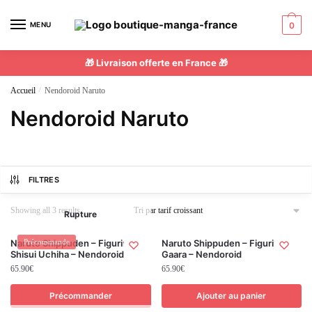
MENU
0
🎁 Livraison offerte en France 🎁
Accueil
/
Nendoroid Naruto
Nendoroid Naruto
FILTRES
Showing all 3 results
Rupture
Naruto Shippuden – Figurine
Précommande
Naruto Shippuden – Figurine
Shisui Uchiha – Nendoroid
Gaara – Nendoroid
65.90
€
65.90
€
Précommander
Ajouter au panier