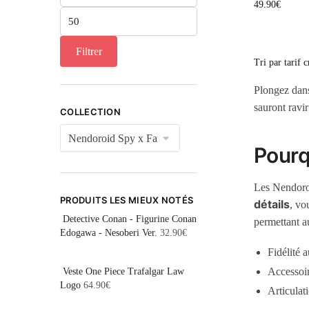
49.90
€
Filtrer
Plongez dans
sauront ravi
COLLECTION
Pourq
Les Nendoroi
PRODUITS LES MIEUX NOTÉS
détails
, vo
Detective Conan - Figurine Conan
permettant a
Edogawa - Nesoberi Ver.
32.90
€
Fidélité 
Accessoir
Veste One Piece Trafalgar Law
Logo
64.90
€
Articulat