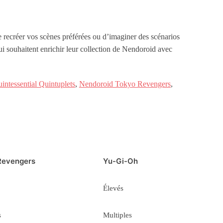
 recréer vos scènes préférées ou d’imaginer des scénarios
ui souhaitent enrichir leur collection de Nendoroid avec
ntessential Quintuplets
,
Nendoroid Tokyo Revengers
,
Revengers
Yu-Gi-Oh
Élevés
s
Multiples