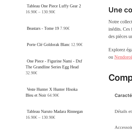
Tableau One Piece Luffy Gear 2
Une col
16.90
€
–
130.90
€
Notre collec
Beastars - Tome 19
7.90
€
inédits. Ces
des pièces u
Porte Clé Goldorak Blanc
12.90
€
Explorez éga
ou
Nendoroi
One Piece - Figurine Nami - Dxf
The Grandline Series Egg Head
32.90
€
Compa
Veste Hunter X Hunter Hisoka
Caracté
Bleu et Noir
64.90
€
Détails et
Tableau Naruto Madara Rinnegan
16.90
€
–
130.90
€
Accessoir