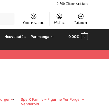
+2,500 Clients satisfaits
Contactez-nous
Wishlist
Paiement
Nouveautés
Par manga
0.00
€
0
Forger –
Spy X Family – Figurine Yor Forger –
Nendoroid