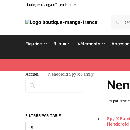
Boutique manga n°1 en France
Recherc
Figurine
Bijoux
Vêtements
Accesso
Accueil
Nendoroid Spy x Family
/
Nen
Rechercher
FILTRER PAR TARIF
Spy X Famil
Nendoroid