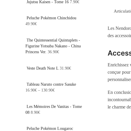
Jujutsu Kaisen - Tome 16
7.90
€
Articulat
Peluche Pokémon Chinchidou
49.90
€
Les Nendoroi
des accessoi
The Quintessential Quintuplets -
Figurine Yotsuba Nakano - China
Access
Princess Ver.
36.90
€
Enrichissez 
Veste Death Note L
31.90
€
conçue pour 
personnalise
Tableau Naruto contre Sasuke
16.90
€
–
130.90
€
En conclusio
incontournab
Les Mémoires De Vanitas - Tome
le charme de
08
8.90
€
Peluche Pokémon Lougaroc