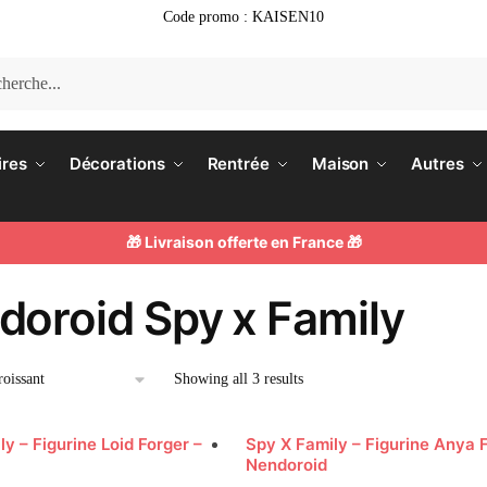
Code promo : KAISEN10
he
ires
Décorations
Rentrée
Maison
Autres
🎁 Livraison offerte en France 🎁
doroid Spy x Family
Showing all 3 results
y – Figurine Loid Forger –
Spy X Family – Figurine Anya 
Nendoroid