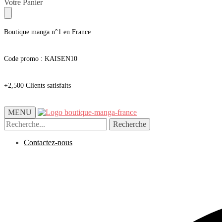
Skip
Skip
Votre Panier
to
to
navigation
content
Boutique manga n°1 en France
Code promo : KAISEN10
+2,500 Clients satisfaits
MENU
Recherche
Recherche
pour :
Contactez-nous