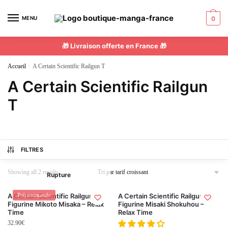
MENU
0
🎁 Livraison offerte en France 🎁
Accueil
/
A Certain Scientific Railgun T
A Certain Scientific Railgun
T
FILTRES
Showing all 2 results
Rupture
A Certain Scientific Railgun T –
Précommande
A Certain Scientific Railgun T –
Figurine Mikoto Misaka – Relax
Figurine Misaki Shokuhou –
Time
Relax Time
32.90
€