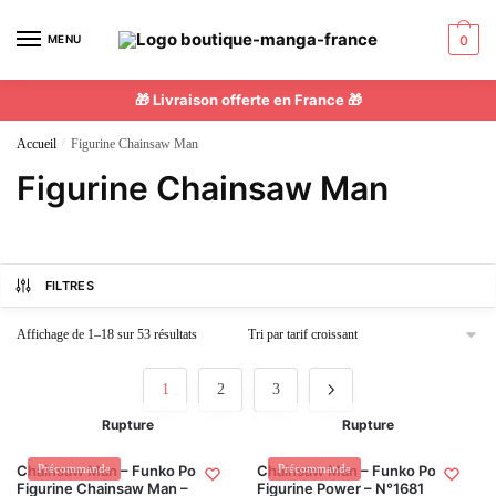
MENU
0
🎁 Livraison offerte en France 🎁
Accueil
/
Figurine Chainsaw Man
Figurine Chainsaw Man
FILTRES
Affichage de 1–18 sur 53 résultats
1
2
3
Rupture
Rupture
Chainsaw Man – Funko Pop! –
Précommande
Chainsaw Man – Funko Pop! –
Précommande
Figurine Chainsaw Man –
Figurine Power – N°1681