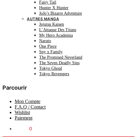
Fairy Tail
Hunter X Hunter
JoJo’s Bizarre Adventure
AUTRES MANGA
Jujutsu Kaisen
L’Attaque Des Titans
My Hero Academia
Naruto
One Piece
Spy x Family
The Promised Neverland
The Seven Deadly Sins
Tokyo Ghoul
Tokyo Revengers
Parcourir
Mon Compte
F.A.Q / Contact
Wishlist
Paiement
0.00
€
0