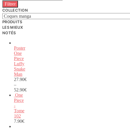
Filtrer
COLLECTION
PRODUITS
LES MIEUX
NOTÉS
Poster
One
Piece
Luffy
Snake
Man
27.90
€
–
52.90
€
One
Piece
-
Tome
102
7.90
€