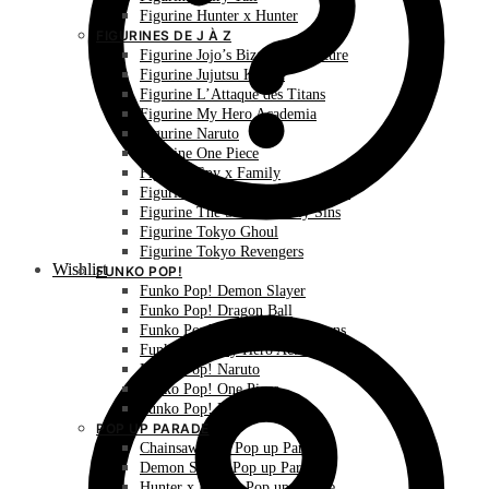
Figurine Hunter x Hunter
FIGURINES DE J À Z
Figurine Jojo’s Bizarre Adventure
Figurine Jujutsu Kaisen
Figurine L’Attaque des Titans
Figurine My Hero Academia
Figurine Naruto
Figurine One Piece
Figurine Spy x Family
Figurine The Promised Neverland
Figurine The Seven Deadly Sins
Figurine Tokyo Ghoul
Figurine Tokyo Revengers
Wishlist
FUNKO POP!
Funko Pop! Demon Slayer
Funko Pop! Dragon Ball
Funko Pop! L’Attaque des Titans
Funko Pop! My Hero Academia
Funko Pop! Naruto
Funko Pop! One Piece
Funko Pop! Pokémon
POP UP PARADE
Chainsaw Man Pop up Parade
Demon Slayer Pop up Parade
Hunter x Hunter Pop up Parade