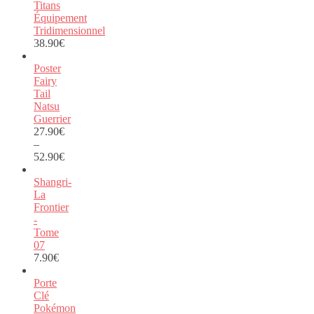
Titans
Équipement
Tridimensionnel
38.90
€
Poster
Fairy
Tail
Natsu
Guerrier
27.90
€
–
52.90
€
Shangri-
La
Frontier
-
Tome
07
7.90
€
Porte
Clé
Pokémon