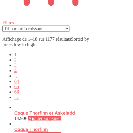
Filtres
Affichage de 1–18 sur 1177 résultats
Sorted by
price: low to high
1
2
3
4
…
64
65
66
→
Coque Thorfinn et Askeladd
14.90
€
Ajouter au panier
Coque Thorfinn