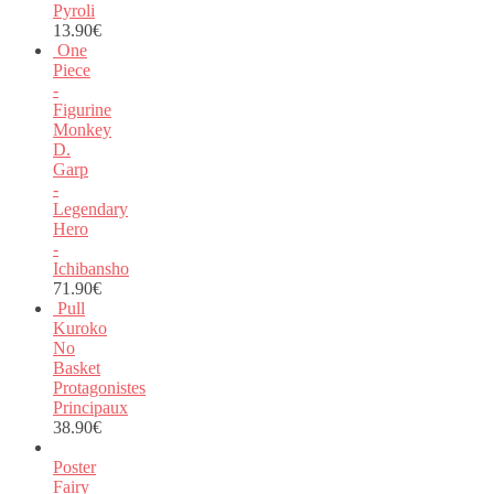
Pyroli
13.90
€
One
Piece
-
Figurine
Monkey
D.
Garp
-
Legendary
Hero
-
Ichibansho
71.90
€
Pull
Kuroko
No
Basket
Protagonistes
Principaux
38.90
€
Poster
Fairy