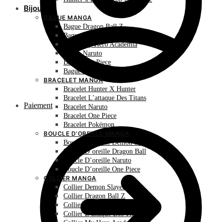
Bijoux
BAGUE MANGA
Bague Dragon Ball Z
Bague Hunter X Hunter
Bague My Hero Academia
Bague Naruto
Bague One Piece
Bague Pokémon
BRACELET MANGA
Bracelet Hunter X Hunter
Bracelet L’attaque Des Titans
Paiement
Bracelet Naruto
Bracelet One Piece
Bracelet Pokémon
BOUCLE D’OREILLE MANGA
Boucle D’oreille Demon Slayer
Boucle D’oreille Dragon Ball
Boucle D’oreille Naruto
Boucle D’oreille One Piece
COLLIER MANGA
Collier Demon Slayer
Collier Dragon Ball Z
Collier Hunter X Hunter
Collier L’attaque Des Titans