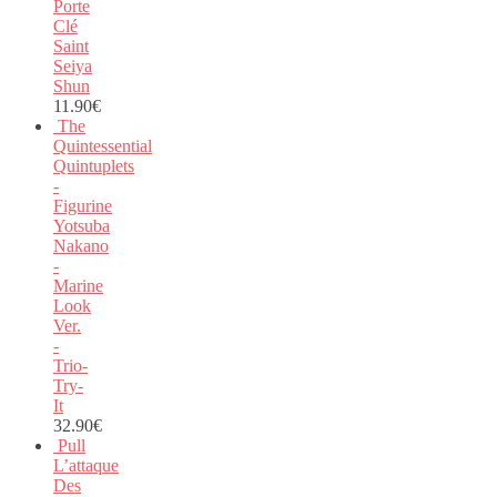
Porte
Clé
Saint
Seiya
Shun
11.90
€
The
Quintessential
Quintuplets
-
Figurine
Yotsuba
Nakano
-
Marine
Look
Ver.
-
Trio-
Try-
It
32.90
€
Pull
L’attaque
Des