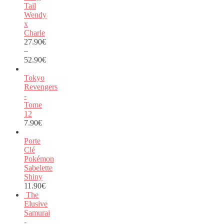
Tail
Wendy
x
Charle
27.90
€
–
52.90
€
Tokyo
Revengers
-
Tome
12
7.90
€
Porte
Clé
Pokémon
Sabelette
Shiny
11.90
€
The
Elusive
Samurai
-