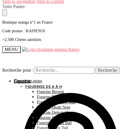
Skip to navigation
Skip to content
Votre Panier
Boutique manga n°1 en France
Code promo : KAISEN10
+2,500 Clients satisfaits
MENU
Recherche pour :
Recherche pour :
Recherche
Recherche
Contactez-nous
Figurine
FIGURINES DE A À H
Figurine Berserk
Figurine Bleach
Figurine Chainsaw Man
Figurine Death Note
Figurine Demon Slayer
Figurine Dr Stone
Figurine Dragon Ball
Figurine Fairy Tail