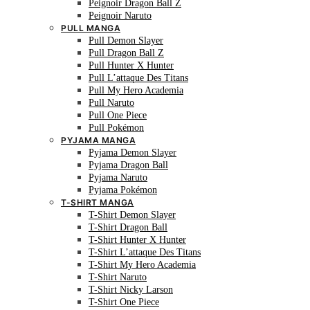
Peignoir Dragon Ball Z
Peignoir Naruto
PULL MANGA
Pull Demon Slayer
Pull Dragon Ball Z
Pull Hunter X Hunter
Pull L’attaque Des Titans
Pull My Hero Academia
Pull Naruto
Pull One Piece
Pull Pokémon
PYJAMA MANGA
Pyjama Demon Slayer
Pyjama Dragon Ball
Pyjama Naruto
Pyjama Pokémon
T-SHIRT MANGA
T-Shirt Demon Slayer
T-Shirt Dragon Ball
T-Shirt Hunter X Hunter
T-Shirt L’attaque Des Titans
T-Shirt My Hero Academia
T-Shirt Naruto
T-Shirt Nicky Larson
T-Shirt One Piece