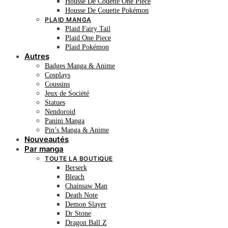
Housse De Couette One Piece
Housse De Couette Pokémon
PLAID MANGA
Plaid Fairy Tail
Plaid One Piece
Plaid Pokémon
Autres
Badges Manga & Anime
Cosplays
Coussins
Jeux de Société
Statues
Nendoroid
Panini Manga
Pin’s Manga & Anime
Nouveautés
Par manga
TOUTE LA BOUTIQUE
Berserk
Bleach
Chainsaw Man
Death Note
Demon Slayer
Dr Stone
Dragon Ball Z