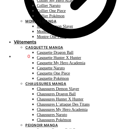
Collier My Hero Academia
Collier Naruto
Collier One Piece
Collier Pokémon
MONTRE MANGA
Montre Demon Slayer
Montre Naruto
Montre One Piece
Vêtements
CASQUETTE MANGA
Casquette Dragon Ball
0.00
€
0
Casquette Hunter X Hunter
Casquette My Hero Academia
Casquette Naruto
Casquette One Piece
Casquette Pokémon
CHAUSSURES MANGA
Chaussures Demon Slayer
Chaussures Dragon Ball
Chaussures Hunter X Hunter
Chaussures L’attaque Des Titans
Chaussures My Hero Academia
Chaussures Naruto
Chaussures Pokémon
PEIGNOIR MANGA