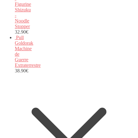
Figurine
Shizuku
-
Noodle
Stopper
32.90
€
Pull
Goldorak
Machine
de
Guerre
Extraterrestre
38.90
€