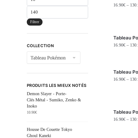
16.90
€
–
130.
Filtrer
Tableau P
16.90
€
–
130.
COLLECTION
Tableau P
16.90
€
–
130.
PRODUITS LES MIEUX NOTÉS
Demon Slayer - Porte-
Clés Métal - Sumiko, Zenko &
Inoko
Tableau P
10.90
€
16.90
€
–
130.
Housse De Couette Tokyo
Ghoul Kaneki