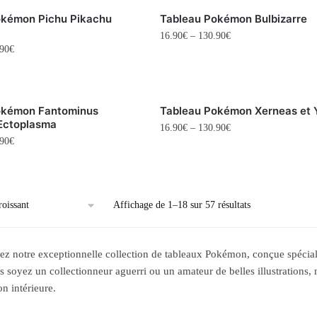
okémon Pichu Pikachu
Tableau Pokémon Bulbizarre
16.90
€
–
130.90
€
90
€
okémon Fantominus
Tableau Pokémon Xerneas et Y
Ectoplasma
16.90
€
–
130.90
€
90
€
Affichage de 1–18 sur 57 résultats
z notre exceptionnelle collection de tableaux Pokémon, conçue spécia
 soyez un collectionneur aguerri ou un amateur de belles illustrations,
on intérieure.