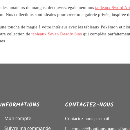
s les amateurs de mangas, découvrez également nos
tableaux Sword Art
on. Nos collections sont idéales pour créer une galerie privée, inspirée d
une touche de magie à votre intérieur avec les tableaux Pokémon et plo
otre collection de
tableaux Seven Deadly Sins
qui complète parfaitement
mes.
INFORMATIONS
CONTACTEZ-NOUS
Mon compte
Contactez nous par mail
Suivre ma commande
contact@boutique-manga-franc