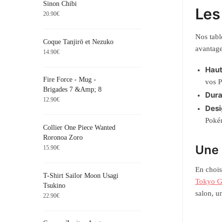
Sinon Chibi
Les
20.90
€
Nos tabl
Coque Tanjirō et Nezuko
avantage
14.90
€
Haut
Fire Force - Mug -
vos P
Brigades 7 &Amp; 8
Dura
12.90
€
Desi
Poké
Collier One Piece Wanted
Roronoa Zoro
Une 
15.90
€
En chois
T-Shirt Sailor Moon Usagi
Tokyo G
Tsukino
salon, u
22.90
€