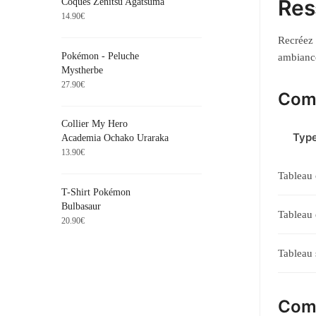
Res
Coques Zenitsu Agatsuma
14.90
€
Recréez 
Pokémon - Peluche
ambiance
Mystherbe
27.90
€
Comp
Collier My Hero
Type
Academia Ochako Uraraka
13.90
€
Tableau 
T-Shirt Pokémon
Bulbasaur
Tableau
20.90
€
Tableau 
Comp