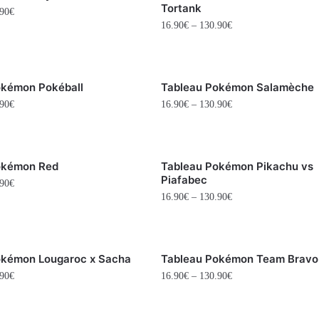
Tortank
90
€
16.90
€
–
130.90
€
okémon Pokéball
Tableau Pokémon Salamèche
90
€
16.90
€
–
130.90
€
okémon Red
Tableau Pokémon Pikachu vs
Piafabec
90
€
16.90
€
–
130.90
€
okémon Lougaroc x Sacha
Tableau Pokémon Team Bravo
90
€
16.90
€
–
130.90
€