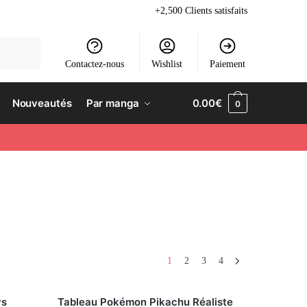
+2,500 Clients satisfaits
Contactez-nous
Wishlist
Paiement
Nouveautés
Par manga
0.00
€
0
1
2
3
4
vs
Tableau Pokémon Pikachu Réaliste