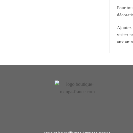
Pour tou
décorati
Ajoutez 
visiter n
aux ani