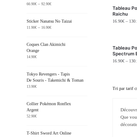
–
66.90
€
92.90
€
Tableau P
Raichu
Sticker Nanatsu No Taizai
16.90
€
–
130.
–
11.90
€
16.90
€
Coques Clan Akimichi
Tableau P
Orange
Spectrum 
14.90
€
16.90
€
–
130.
Tokyo Revengers - Tapis
De Souris - Takemichi & Toman
13.90
€
Collier Pokémon Ronflex
Découvre
Argent
52.90
€
Que vous
décorati
T-Shirt Sword Art Online