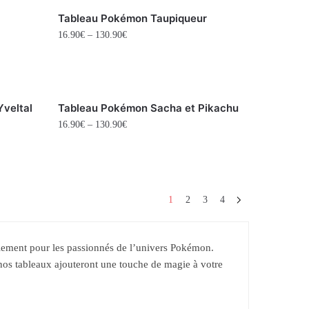
Tableau Pokémon Taupiqueur
16.90
€
–
130.90
€
veltal
Tableau Pokémon Sacha et Pikachu
16.90
€
–
130.90
€
1
2
3
4
lement pour les passionnés de l’univers Pokémon.
 nos tableaux ajouteront une touche de magie à votre