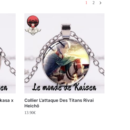
1
2
ikasa x
Collier L’attaque Des Titans Rivai
Heichō
13.90
€