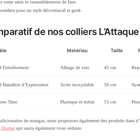
es entre amis et rassemblements de fans
otidien pour un style décontracté et geek
paratif de nos colliers L’Attaque
èle
Matériau
Taille
f Entraînement
Alliage de zinc
45 cm
Repr
f Bataillon d’Exploration
Acier inoxydable
50 cm
Symb
Eren Titan
Plastique et métal
55 cm
Pend
 aficionados de mangas, nous proposons également des produits dans d’a
x Hunter
qui saura également vous séduire.