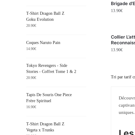
Brigade d’
13.90
€
T-Shirt Dragon Ball Z
Goku Evolution
20.90
€
Collier L’a
Reconnais
Coques Naruto Pain
14.90
€
13.90
€
Tokyo Revengers - Side
Stories - Coffret Tome 1 & 2
20.90
€
Tapis De Souris One Piece
Découvre
Frère Spirituel
captivan
16.90
€
uniques.
T-Shirt Dragon Ball Z
Vegeta x Trunks
Les