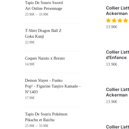
Tapis De Souris Sword
Collier L’
Art Online Personnage
Ackerman
–
25.90
€
33.90
€
13.90
€
T-Shirt Dragon Ball Z
Goku Kanji
22.90
€
Collier L’a
d’Enfance
Coques Naruto x Boruto
13.90
€
14.90
€
Demon Slayer - Funko
Pop! - Figurine Tanjiro Kamado -
Collier L’a
N°1403
Ackerman
17.90
€
13.90
€
Tapis De Souris Pokémon
Pikachu et Raichu
–
25.90
€
33.90
€
Collier L’