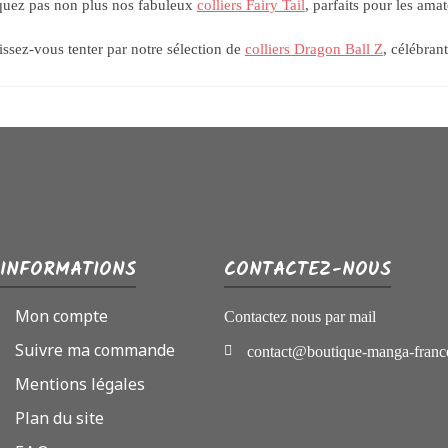
uez pas non plus nos fabuleux
colliers Fairy Tail
, parfaits pour les ama
aissez-vous tenter par notre sélection de
colliers Dragon Ball Z
, célébran
INFORMATIONS
CONTACTEZ-NOUS
Mon compte
Contactez nous par mail
Suivre ma commande
contact@boutique-manga-franc
Mentions légales
Plan du site