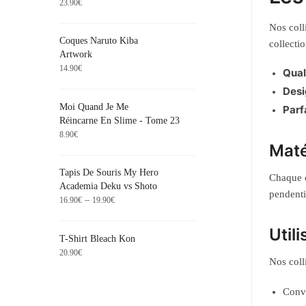
23.90
€
Nos coll
Coques Naruto Kiba
collecti
Artwork
14.90
€
Qual
Desi
Moi Quand Je Me
Parfa
Réincarne En Slime - Tome 23
8.90
€
Maté
Tapis De Souris My Hero
Chaque c
Academia Deku vs Shoto
pendenti
–
16.90
€
19.90
€
Util
T-Shirt Bleach Kon
20.90
€
Nos coll
Conve