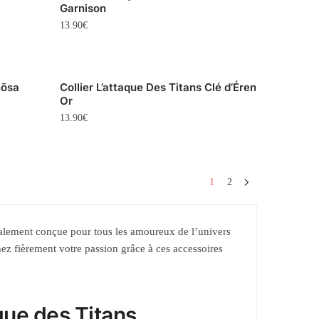
Garnison
13.90
€
hōsa
Collier L’attaque Des Titans Clé d’Éren
Or
13.90
€
1
2
ialement conçue pour tous les amoureux de l’univers
hez fièrement votre passion grâce à ces accessoires
que des Titans