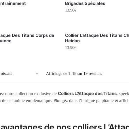
Entraînement
Brigades Spéciales
13.90
€
ttaque Des Titans Corps de
Collier L’attaque Des Titans C
sance
Heidan
13.90
€
Affichage de 1–18 sur 19 résultats
Colliers L’Attaque des Titans
z notre collection exclusive de
, spéc
t de cet anime emblématique. Plongez dans l’intrigue palpitante et affic
 avantages de nos colliers L’Atta