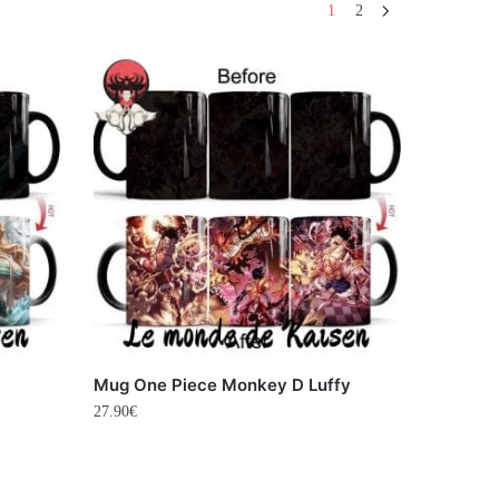
1
2
Mug One Piece Monkey D Luffy
27.90
€