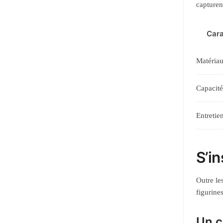
capturen
Cara
Matéria
Capacité
Entretie
S’i
Outre le
figurine
Un c