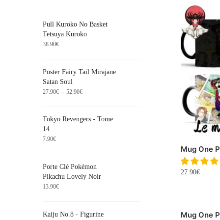
Pull Kuroko No Basket
Tetsuya Kuroko
38.90
€
Poster Fairy Tail Mirajane
Satan Soul
–
27.90
€
52.90
€
Tokyo Revengers - Tome
14
7.90
€
Mug One P
Porte Clé Pokémon
27.90
€
Pikachu Lovely Noir
13.90
€
Mug One P
Kaiju No.8 - Figurine