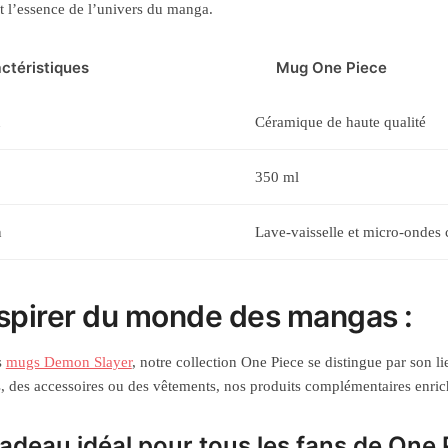
t l’essence de l’univers du manga.
ctéristiques
Mug One Piece
u
Céramique de haute qualité
350 ml
n
Lave-vaisselle et micro-ondes
nspirer du monde des mangas :
s
mugs Demon Slayer
, notre collection One Piece se distingue par son l
s, des accessoires ou des vêtements, nos produits complémentaires enric
adeau idéal pour tous les fans de One 