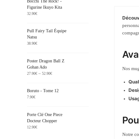
Bocchi The Rock! -
Figurine Ikuyo Kita
32.90
€
Découvr
personna
Pull Fairy Tail Équipe
compagni
Natsu
38.90
€
Ava
Poster Dragon Ball Z
Gohan Ado
Nos mugs
–
27.90
€
52.90
€
Qual
Desi
Boruto - Tome 12
7.90
€
Usag
Porte Clé One Piece
Pou
Docteur Chopper
12.90
€
Notre co