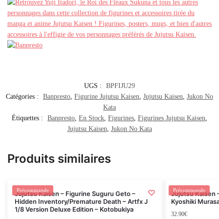
UGS :
BPFIJU29
Catégories :
Banpresto
,
Figurine Jujutsu Kaisen
,
Jujutsu Kaisen
,
Jukon No
Kata
Étiquettes :
Banpresto
,
En Stock
,
Figurines
,
Figurines Jujutsu Kaisen
,
Jujutsu Kaisen
,
Jukon No Kata
Produits similaires
Rupture
Précommande
Précommande
Jujutsu Kaisen – Figurine Suguru Geto –
Jujutsu Kaisen 
Hidden Inventory/Premature Death – Artfx J
Kyoshiki Murasa
1/8 Version Deluxe Edition – Kotobukiya
32.90
€