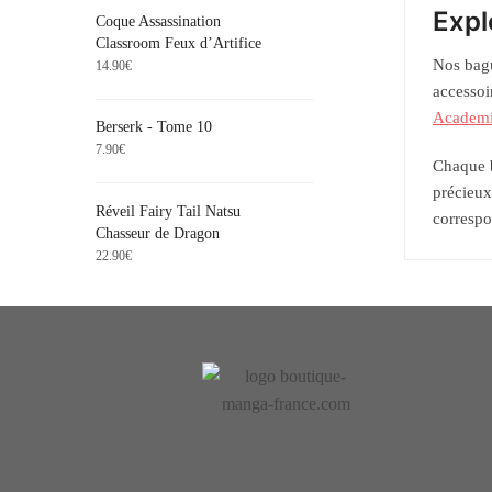
Expl
Coque Assassination
Classroom Feux d’Artifice
Nos bagu
14.90
€
accessoi
Academ
Berserk - Tome 10
7.90
€
Chaque b
précieux
Réveil Fairy Tail Natsu
correspo
Chasseur de Dragon
22.90
€