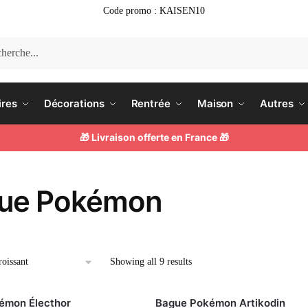
Code promo : KAISEN10
he
ires
Décorations
Rentrée
Maison
Autres
🎁 Livraison offerte en France 🎁
ue Pokémon
Showing all 9 results
émon Électhor
Bague Pokémon Artikodin