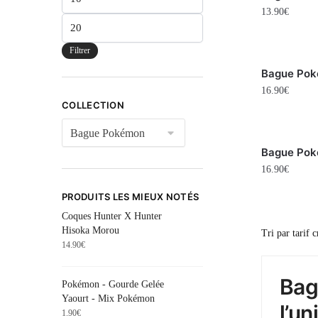
13.90
€
Filtrer
Bague Pok
16.90
€
COLLECTION
Bague Pok
16.90
€
PRODUITS LES MIEUX NOTÉS
Coques Hunter X Hunter
Hisoka Morou
14.90
€
Bag
Pokémon - Gourde Gelée
Yaourt - Mix Pokémon
l’u
1.90
€