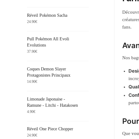
Découvre
Réveil Pokémon Sacha
créature
24.90
€
fans.
Pull Pokémon All Evoli
Avan
Evolutions
37.90
€
Nos bagu
Coques Demon Slayer
Desi
Protagonistes Principaux
incro
14.90
€
Qual
Conf
Limonade Japonaise -
parto
Ramune - Litchi - Hatakosen
4.90
€
Pour
Réveil One Piece Chopper
Que vous
24.90
€