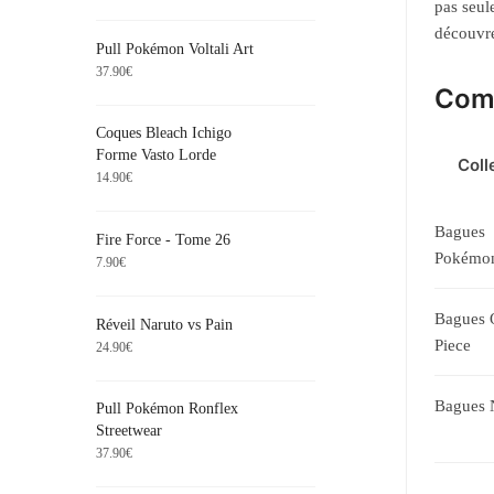
pas seul
découvr
Pull Pokémon Voltali Art
37.90
€
Comp
Coques Bleach Ichigo
Forme Vasto Lorde
Coll
14.90
€
Bagues
Fire Force - Tome 26
Pokémo
7.90
€
Bagues 
Réveil Naruto vs Pain
Piece
24.90
€
Bagues 
Pull Pokémon Ronflex
Streetwear
37.90
€