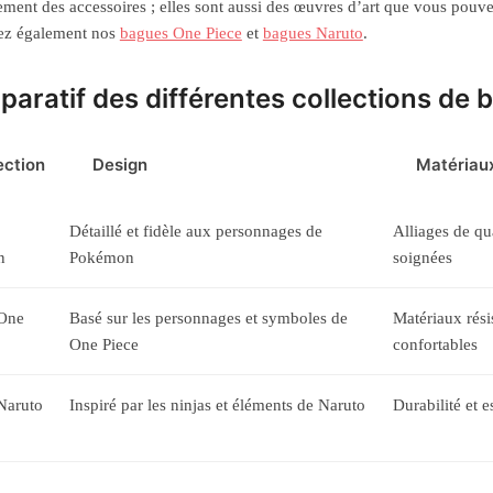
ement des accessoires ; elles sont aussi des œuvres d’art que vous pouvez
ez également nos
bagues One Piece
et
bagues Naruto
.
aratif des différentes collections de 
ection
Design
Matériau
Détaillé et fidèle aux personnages de
Alliages de qua
n
Pokémon
soignées
One
Basé sur les personnages et symboles de
Matériaux résis
One Piece
confortables
Naruto
Inspiré par les ninjas et éléments de Naruto
Durabilité et 