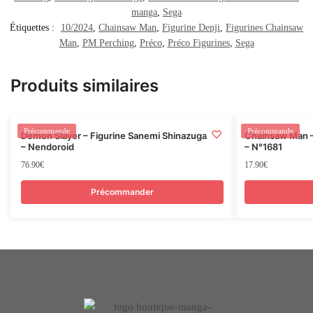
manga
,
Sega
Étiquettes :
10/2024
,
Chainsaw Man
,
Figurine Denji
,
Figurines Chainsaw
Man
,
PM Perching
,
Préco
,
Préco Figurines
,
Sega
Produits similaires
Rupture
Précommande
Précommande
Demon Slayer – Figurine Sanemi Shinazugawa
Chainsaw Man –
– Nendoroid
– N°1681
76.90
€
17.90
€
Précommander