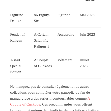
Figurine
86 Eighty-
Figurine
Mai 2023
Deluxe
Six
Pendentif
A Certain
Accessoire
Juin 2023
Railgun
Scientific
Railgun T
T-shirt
A Couple
Vêtement
Juillet
Special
of Cuckoos
2023
Edition
Ne manquez pas de consulter également nos autres
collections pour compléter votre panoplie de fan de
manga grâce à des séries incontournables comme
A
Couple of Cuckoos
. Ces précommandes vous offrent
l’opportunité unique de bénéficier de produits exclusifs et