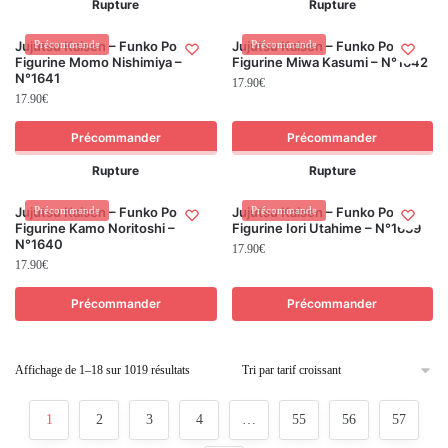
Rupture
Rupture
Jujutsu Kaisen – Funko Pop! –
Précommande
Jujutsu Kaisen – Funko Pop! –
Précommande
Figurine Momo Nishimiya –
Figurine Miwa Kasumi – N°1642
N°1641
17.90
€
17.90
€
Précommander
Précommander
Rupture
Rupture
Jujutsu Kaisen – Funko Pop! –
Précommande
Jujutsu Kaisen – Funko Pop! –
Précommande
Figurine Kamo Noritoshi –
Figurine Iori Utahime – N°1639
N°1640
17.90
€
17.90
€
Précommander
Précommander
Affichage de 1–18 sur 1019 résultats
1
2
3
4
…
55
56
57