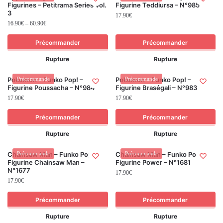
Figurines – Petitrama Series Vol.
Figurine Teddiursa – N°985
3
17.90
€
16.90
€
–
60.90
€
Précommander
Précommander
Rupture
Rupture
Pokemon – Funko Pop! –
Précommande
Pokemon – Funko Pop! –
Précommande
Figurine Poussacha – N°984
Figurine Braségali – N°983
17.90
€
17.90
€
Précommander
Précommander
Rupture
Rupture
Chainsaw Man – Funko Pop! –
Précommande
Chainsaw Man – Funko Pop! –
Précommande
Figurine Chainsaw Man –
Figurine Power – N°1681
N°1677
17.90
€
17.90
€
Précommander
Précommander
Rupture
Rupture