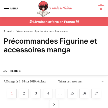
MENU
0
🎁 Livraison offerte en France 🎁
Accueil
/
Précommandes Figurine et accessoires manga
Précommandes Figurine et
accessoires manga
FILTRES
Affichage de 1–18 sur 1019 résultats
1
2
3
4
…
55
56
57