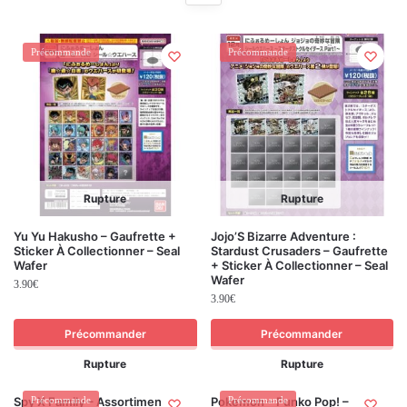
Précommande
Précommande
Rupture
Rupture
Yu Yu Hakusho – Gaufrette +
Jojo’S Bizarre Adventure :
Sticker À Collectionner – Seal
Stardust Crusaders – Gaufrette
Wafer
+ Sticker À Collectionner – Seal
Wafer
3.90
€
3.90
€
Précommander
Précommander
Rupture
Rupture
Spy X Family – Assortiment De
Précommande
Pokemon – Funko Pop! –
Précommande