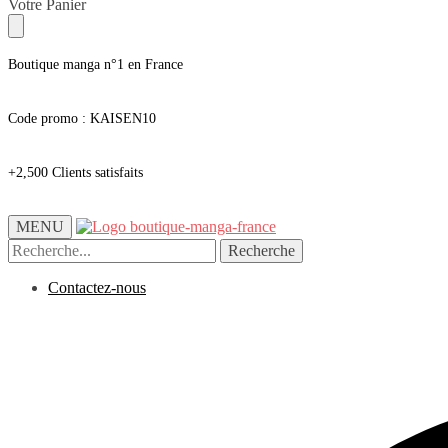
Skip
Skip
Votre Panier
to
to
navigation
content
Boutique manga n°1 en France
Code promo : KAISEN10
+2,500 Clients satisfaits
MENU
Recherche
Recherche
pour :
Contactez-nous