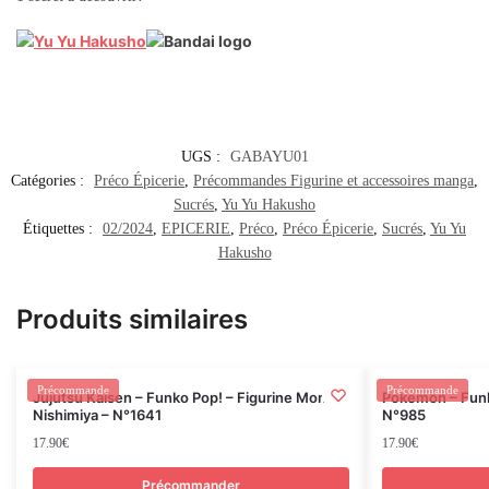
UGS :
GABAYU01
Catégories :
Préco Épicerie
,
Précommandes Figurine et accessoires manga
,
Sucrés
,
Yu Yu Hakusho
Étiquettes :
02/2024
,
EPICERIE
,
Préco
,
Préco Épicerie
,
Sucrés
,
Yu Yu
Hakusho
Produits similaires
Rupture
Précommande
Précommande
Jujutsu Kaisen – Funko Pop! – Figurine Momo
Pokemon – Funk
Nishimiya – N°1641
N°985
17.90
€
17.90
€
Précommander