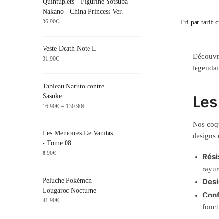
Quintuplets - Figurine Yotsuba
Nakano - China Princess Ver.
36.90
€
Veste Death Note L
Découvre
31.90
€
légendai
Tableau Naruto contre
Sasuke
Les
–
16.90
€
130.90
€
Nos coqu
Les Mémoires De Vanitas
designs 
- Tome 08
8.90
€
Rési
rayur
Peluche Pokémon
Desi
Lougaroc Nocturne
Confo
41.90
€
fonct