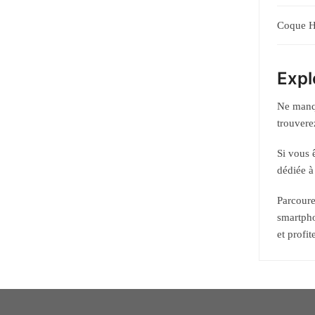
Coque 
Expl
Ne manqu
trouvere
Si vous 
dédiée à
Parcoure
smartpho
et profi