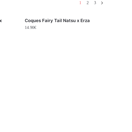
1
2
3
x
Coques Fairy Tail Natsu x Erza
14.90
€