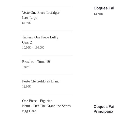
Coques Fai
Veste One Piece Trafalgar
14.90
€
Law Logo
64.90
€
Tableau One Piece Luffy
Gear 2
–
16.90
€
130.90
€
Beastars - Tome 19
7.90
€
Porte Clé Goldorak Blanc
12.90
€
One Piece - Figurine
Nami - Dxf The Grandline Series
Coques Fai
Principaux
Egg Head