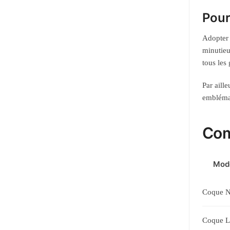
Pour
Adopter 
minutieu
tous les 
Par aill
embléma
Com
Mod
Coque N
Coque L