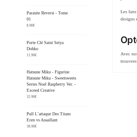
Les fans
Parasite Reversi - Tome
designs 
01
8.90
€
Opte
Porte Clé Saint Seiya
Dohko
Avec nos
11.90
€
trouvere
Hatsune Miku - Figurine
Hatsune Miku - Sweetsweets
Series Noel Raspberry Ver. -
Exceed Creative
32.90
€
Pull L’attaque Des Titans
Eren vs Assaillant
38.90
€