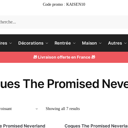
Code promo : KAISEN10
he
ires
Décorations
Rentrée
Maison
Autres
🎁 Livraison offerte en France 🎁
ues The Promised Neve
Showing all 7 results
e Promised Neverland
Coques The Promised Neverla