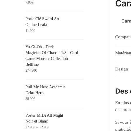
Car
7.90
€
Porte Clé Sword Art
Cara
Online Leafa
11.90
€
Compatib
Yu-Gi-Oh - Dark
Matéria
Magician Of Chaos - 1/8 - Card
Game Monster Collection -
Bellfine
Design
274.90
€
Pull My Hero Academia
Des 
Deku Hero
38.90
€
En plus 
des prot
Poster MHA All Might
Noir et Blanc
Si vous 
–
27.90
€
52.90
€
praticité.