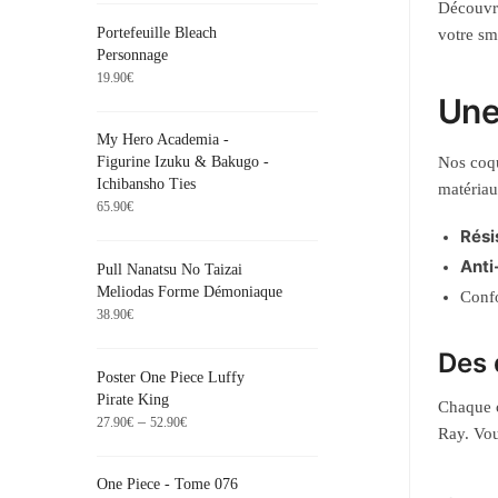
Découvre
Portefeuille Bleach
votre sm
Personnage
19.90
€
Une
My Hero Academia -
Nos coqu
Figurine Izuku & Bakugo -
Ichibansho Ties
matériau
65.90
€
Rési
Anti
Pull Nanatsu No Taizai
Meliodas Forme Démoniaque
Confo
38.90
€
Des 
Poster One Piece Luffy
Pirate King
Chaque c
–
27.90
€
52.90
€
Ray. Vou
One Piece - Tome 076