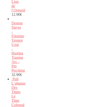
Lion
de
l’Orgueil
12.90
€
Demon
Slayer
-
Figurine
Tengen
Uzui
-
Hashira
Traning
Arc -
Pm
Perching
32.90
€
Pull
L’attaque
Des
Titans
Le
Titan
Colossal