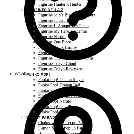
Figurine Hunter x Hunter
FIGURINES DE J À Z
Figurine Jojo’s Bizarre Adventure
Figurine Jujutsu Kaisen
Figurine L’Attaque des Titans
Figurine My Hero Academia
Figurine Naruto
Figurine One Piece
Figurine Spy x Family
Figurine The Promised Neverland
Figurine The Seven Deadly Sins
Figurine Tokyo Ghoul
Figurine Tokyo Revengers
Wishlist
FUNKO POP!
Funko Pop! Demon Slayer
Funko Pop! Dragon Ball
Funko Pop! L’Attaque des Titans
Funko Pop! My Hero Academia
Funko Pop! Naruto
Funko Pop! One Piece
Funko Pop! Pokémon
POP UP PARADE
Chainsaw Man Pop up Parade
Demon Slayer Pop up Parade
Hunter x Hunter Pop up Parade