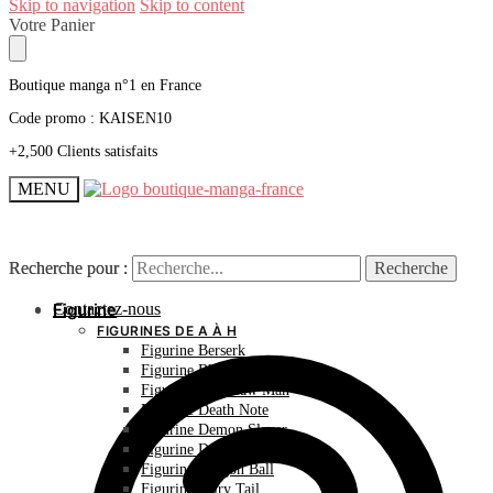
Skip to navigation
Skip to content
Votre Panier
Boutique manga n°1 en France
Code promo : KAISEN10
+2,500 Clients satisfaits
MENU
Recherche pour :
Recherche pour :
Recherche
Recherche
Contactez-nous
Figurine
FIGURINES DE A À H
Figurine Berserk
Figurine Bleach
Figurine Chainsaw Man
Figurine Death Note
Figurine Demon Slayer
Figurine Dr Stone
Figurine Dragon Ball
Figurine Fairy Tail