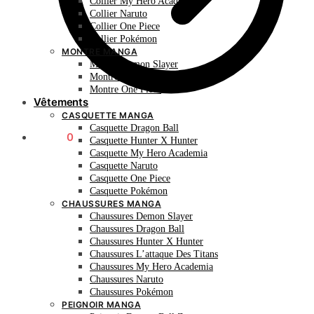
Collier My Hero Academia
Collier Naruto
Collier One Piece
Collier Pokémon
MONTRE MANGA
Montre Demon Slayer
Montre Naruto
Montre One Piece
Vêtements
CASQUETTE MANGA
Casquette Dragon Ball
0.00
€
0
Casquette Hunter X Hunter
Casquette My Hero Academia
Casquette Naruto
Casquette One Piece
Casquette Pokémon
CHAUSSURES MANGA
Chaussures Demon Slayer
Chaussures Dragon Ball
Chaussures Hunter X Hunter
Chaussures L’attaque Des Titans
Chaussures My Hero Academia
Chaussures Naruto
Chaussures Pokémon
PEIGNOIR MANGA