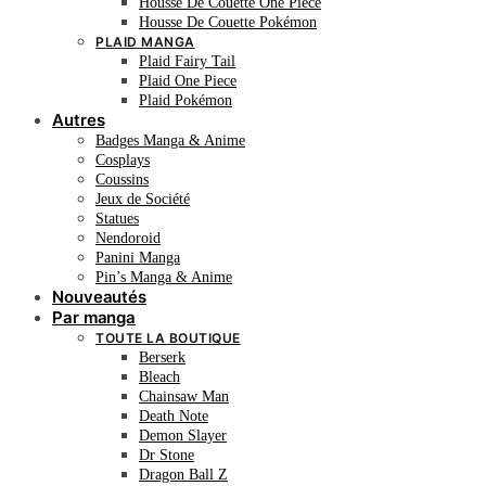
Housse De Couette One Piece
Housse De Couette Pokémon
PLAID MANGA
Plaid Fairy Tail
Plaid One Piece
Plaid Pokémon
Autres
Badges Manga & Anime
Cosplays
Coussins
Jeux de Société
Statues
Nendoroid
Panini Manga
Pin’s Manga & Anime
Nouveautés
Par manga
TOUTE LA BOUTIQUE
Berserk
Bleach
Chainsaw Man
Death Note
Demon Slayer
Dr Stone
Dragon Ball Z