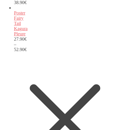
38.90
€
Poster
Fairy
Tail
Kagura
Pleure
27.90
€
–
52.90
€