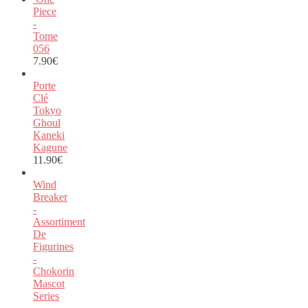
Piece
-
Tome
056
7.90
€
Porte
Clé
Tokyo
Ghoul
Kaneki
Kagune
11.90
€
Wind
Breaker
-
Assortiment
De
Figurines
-
Chokorin
Mascot
Series