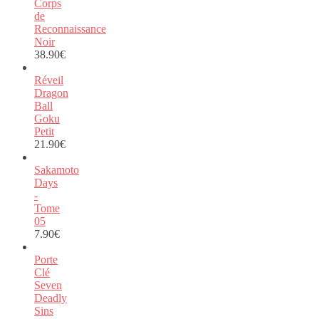
Corps
de
Reconnaissance
Noir
38.90
€
Réveil
Dragon
Ball
Goku
Petit
21.90
€
Sakamoto
Days
-
Tome
05
7.90
€
Porte
Clé
Seven
Deadly
Sins