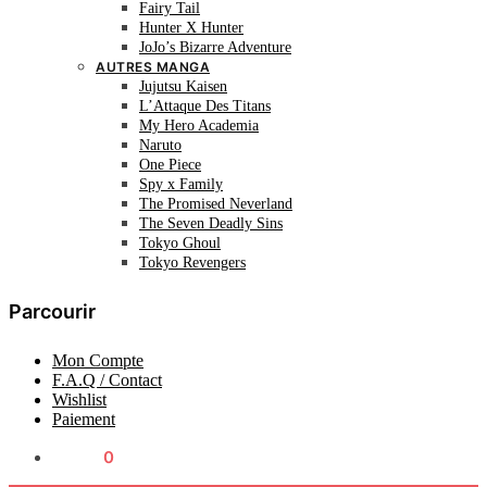
Fairy Tail
Hunter X Hunter
JoJo’s Bizarre Adventure
AUTRES MANGA
Jujutsu Kaisen
L’Attaque Des Titans
My Hero Academia
Naruto
One Piece
Spy x Family
The Promised Neverland
The Seven Deadly Sins
Tokyo Ghoul
Tokyo Revengers
Parcourir
Mon Compte
F.A.Q / Contact
Wishlist
Paiement
0.00
€
0