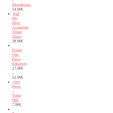
-
Megahouse
54.90
€
Pull
My
Hero
Academia
Tenue
Shoto
38.90
€
Poster
One
Piece
Kikunojo
27.90
€
–
52.90
€
One
Piece
-
Tome
088
7.90
€