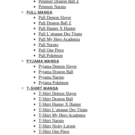
Peignoir Dragon Ball Z
Peignoir Naruto
PULL MANGA
Pull Demon Slayer
Pull Dragon Ball Z
Pull Hunter X Hunter
Pull L’attaque Des Titans
Pull My Hero Academia
Pull Naruto
Pull One Piece
Pull Pokémon
PYJAMA MANGA
Pyjama Demon Slayer
Pyjama Dragon Ball
Pyjama Naruto
Pyjama Pokémon
T-SHIRT MANGA
T-Shirt Demon Slayer
T-Shirt Dragon Ball
T-Shirt Hunter X Hunter
T-Shirt L’attaque Des Titans
T-Shirt My Hero Academia
T-Shirt Naruto
T-Shirt Nicky Larson
T-Shirt One Piece