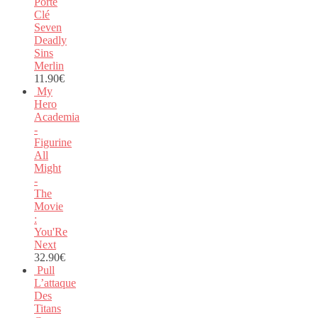
Porte
Clé
Seven
Deadly
Sins
Merlin
11.90
€
My
Hero
Academia
-
Figurine
All
Might
-
The
Movie
:
You'Re
Next
32.90
€
Pull
L’attaque
Des
Titans