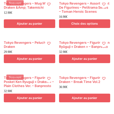
Ce
Tokyo Revengers – Mug Mikey,
Nouveauté
Tokyo Revengers – Assortiment
Draken &Amp; Takemichi
De Figurines – Petitrama Series
produit
– Toman Heroic Scenes
12.90
€
a
16.90
€
plusieurs
Ajouter au panier
Choix des options
variations.
Les
options
Tokyo Revengers – Peluche
Tokyo Revengers – Figurine Ken
peuvent
Draken
Ryûguji « Draken » – Banpresto
être
29.90
€
32.90
€
choisies
Ajouter au panier
Ajouter au panier
sur
la
page
Tokyo Revengers – Figurine Q
Nouveauté
Tokyo Revengers – Figurine
Posket Ken Ryuguji « Draken » –
Draken – Break Time Vol.2
du
Plain Clothes Ver. – Banpresto
36.90
€
produit
32.90
€
Ajouter au panier
Ajouter au panier