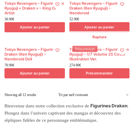
Tokyo Revengers – Figurine Ken
Tokyo Revengers – Figurine
Ryuguji « Draken » – King Of
Draken (Ken Ryuguji) –
Artist
Nendoroid
36.90
€
52.90
€
Ajouter au panier
Ajouter au panier
Rupture
Tokyo Revengers – Figurine
Tokyo Revengers – Figurine Ken
Précommande
Draken (Ken Ryuguji) –
Ryuguji – 1/7 Volume 25 Cover
Nendoroid Doll
Illustration Ver.
70.90
€
274.90
€
Ajouter au panier
Précommander
Sorted
Showing all 12 results
by
Figurines Draken
Bienvenue dans notre collection exclusive de
.
price:
low
Plongez dans l’univers captivant des mangas et découvrez des
to
répliques fidèles de ce personnage emblématique.
high