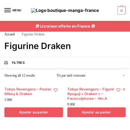
Skip
Skip
to
to
MENU
0
navigation
content
🎁 Livraison offerte en France 🎁
Accueil
/
Figurine Draken
Figurine Draken
FILTRES
Sorted
Showing all 12 results
by
price:
Tokyo Revengers – Poster
Tokyo Revengers – Figurine Ken
low
Mikey & Draken
Ryuguji « Draken » –
to
Faceculptures – Ver.A
5.90
€
high
9.90
€
Ajouter au panier
Ajouter au panier