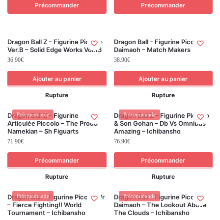
Précommander
Précommander
Dragon Ball Z – Figurine Piccolo
Dragon Ball – Figurine Piccolo
Ver.B – Solid Edge Works Vol.13
Daimaoh – Match Makers
36.90
€
38.90
€
Ajouter au panier
Ajouter au panier
Rupture
Rupture
Dragon Ball Z – Figurine
Précommande
Dragon Ball Z – Figurine Piccolo
Précommande
Articulée Piccolo – The Proud
& Son Gohan – Db Vs Omnibus
Namekian – Sh Figuarts
Amazing – Ichibansho
71.90
€
76.90
€
Précommander
Précommander
Rupture
Rupture
Dragon Ball – Figurine Piccolo Jr
Précommande
Dragon Ball – Figurine Piccolo
Précommande
– Fierce Fighting!! World
Daimaoh – The Lookout Above
Tournament – Ichibansho
The Clouds – Ichibansho