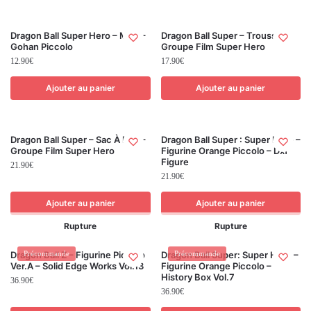
Dragon Ball Super Hero – Mug –
Dragon Ball Super – Trousse –
Gohan Piccolo
Groupe Film Super Hero
12.90
€
17.90
€
Ajouter au panier
Ajouter au panier
Dragon Ball Super – Sac À Dos –
Dragon Ball Super : Super Hero –
Groupe Film Super Hero
Figurine Orange Piccolo – Dxf
Figure
21.90
€
21.90
€
Ajouter au panier
Ajouter au panier
Rupture
Rupture
Dragon Ball Z – Figurine Piccolo
Précommande
Dragon Ball Super: Super Hero –
Précommande
Ver.A – Solid Edge Works Vol.13
Figurine Orange Piccolo –
History Box Vol.7
36.90
€
36.90
€