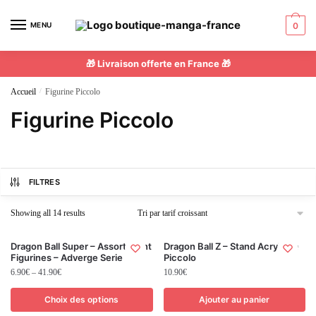
MENU
0
🎁 Livraison offerte en France 🎁
Accueil
/
Figurine Piccolo
Figurine Piccolo
FILTRES
Showing all 14 results
Dragon Ball Super – Assortiment
Dragon Ball Z – Stand Acrylique
Figurines – Adverge Serie
Piccolo
6.90
€
–
41.90
€
10.90
€
Choix des options
Ajouter au panier