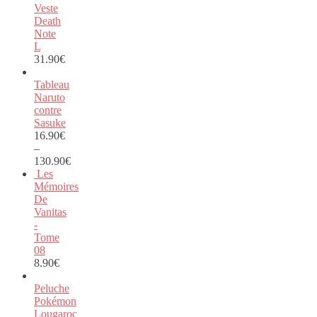
Veste
Death
Note
L
31.90
€
Tableau
Naruto
contre
Sasuke
16.90
€
–
130.90
€
Les
Mémoires
De
Vanitas
-
Tome
08
8.90
€
Peluche
Pokémon
Lougaroc