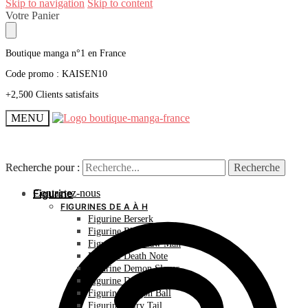
Skip to navigation
Skip to content
Votre Panier
Boutique manga n°1 en France
Code promo : KAISEN10
+2,500 Clients satisfaits
MENU
Recherche pour :
Recherche pour :
Recherche
Recherche
Contactez-nous
Figurine
FIGURINES DE A À H
Figurine Berserk
Figurine Bleach
Figurine Chainsaw Man
Figurine Death Note
Figurine Demon Slayer
Figurine Dr Stone
Figurine Dragon Ball
Figurine Fairy Tail