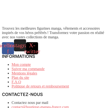
Trouvez les meilleures figurines manga, vêtements et accessoires
inspirés de vos héros préférés ! Transformez votre passion en réalité
avec nos vastes collections de manga.
acebook-
Instagram
X-
f
twitter
INFORMATIONS
Mon compte
Suivre ma commande
Mentions légales
Plan du site
F.A.Q
Politique de retours et remboursement
CONTACTEZ-NOUS
Contactez nous par mail
contact@boutique-manga-france.com