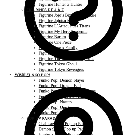
Figurine Hunter x Hunter
FIGURINES DE J À Z
Figurine Jojo’s Bizarre Adventure
Figurine Jujutsu Kaisen
Figurine L’Attaque des Titans
Figurine My Hero Academia
Figurine Naruto
Figurine One Piece
Figurine Spy x Family
Figurine The Promised Neverland
Figurine The Seven Deadly Sins
Figurine Tokyo Ghoul
Figurine Tokyo Revengers
Wishlist
FUNKO POP!
Funko Pop! Demon Slayer
Funko Pop! Dragon Ball
Funko Pop! L’Attaque des Titans
Funko Pop! My Hero Academia
Funko Pop! Naruto
Funko Pop! One Piece
Funko Pop! Pokémon
POP UP PARADE
Chainsaw Man Pop up Parade
Demon Slayer Pop up Parade
Hunter x Hunter Pop up Parade