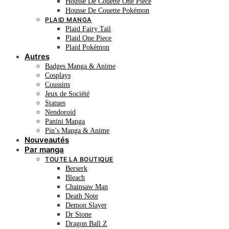
Housse De Couette One Piece
Housse De Couette Pokémon
PLAID MANGA
Plaid Fairy Tail
Plaid One Piece
Plaid Pokémon
Autres
Badges Manga & Anime
Cosplays
Coussins
Jeux de Société
Statues
Nendoroid
Panini Manga
Pin’s Manga & Anime
Nouveautés
Par manga
TOUTE LA BOUTIQUE
Berserk
Bleach
Chainsaw Man
Death Note
Demon Slayer
Dr Stone
Dragon Ball Z