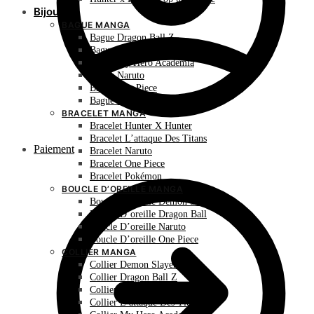
Bijoux
BAGUE MANGA
Bague Dragon Ball Z
Bague Hunter X Hunter
Bague My Hero Academia
Bague Naruto
Bague One Piece
Bague Pokémon
BRACELET MANGA
Bracelet Hunter X Hunter
Bracelet L’attaque Des Titans
Paiement
Bracelet Naruto
Bracelet One Piece
Bracelet Pokémon
BOUCLE D’OREILLE MANGA
Boucle D’oreille Demon Slayer
Boucle D’oreille Dragon Ball
Boucle D’oreille Naruto
Boucle D’oreille One Piece
COLLIER MANGA
Collier Demon Slayer
Collier Dragon Ball Z
Collier Hunter X Hunter
Collier L’attaque Des Titans