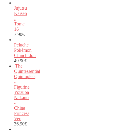
Jujutsu
Kaisen
-
Tome
16
7.90
€
Peluche
Pokémon
Chinchidou
49.90
€
The
Quintessential
Quintuplets
-
Figurine
Yotsuba
Nakano
-
China
Princess
Ver.
36.90
€