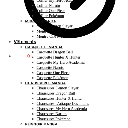
Collier My Hero Academia
Collier Naruto
Collier One Piece
Collier Pokémon
MONTRE MANGA
Montre Demon Slayer
Montre Naruto
Montre One Piece
Vêtements
CASQUETTE MANGA
Casquette Dragon Ball
0.00
€
0
Casquette Hunter X Hunter
Casquette My Hero Academia
Casquette Naruto
Casquette One Piece
Casquette Pokémon
CHAUSSURES MANGA
Chaussures Demon Slayer
Chaussures Dragon Ball
Chaussures Hunter X Hunter
Chaussures L’attaque Des Titans
Chaussures My Hero Academia
Chaussures Naruto
Chaussures Pokémon
PEIGNOIR MANGA