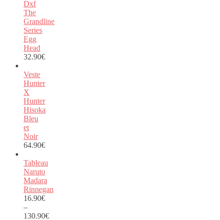
Dxf
The
Grandline
Series
Egg
Head
32.90
€
Veste
Hunter
X
Hunter
Hisoka
Bleu
et
Noir
64.90
€
Tableau
Naruto
Madara
Rinnegan
16.90
€
–
130.90
€