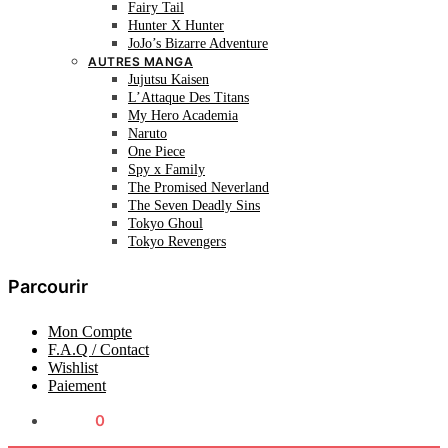
Fairy Tail
Hunter X Hunter
JoJo’s Bizarre Adventure
AUTRES MANGA
Jujutsu Kaisen
L’Attaque Des Titans
My Hero Academia
Naruto
One Piece
Spy x Family
The Promised Neverland
The Seven Deadly Sins
Tokyo Ghoul
Tokyo Revengers
Parcourir
Mon Compte
F.A.Q / Contact
Wishlist
Paiement
0.00
€
0