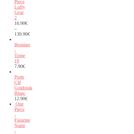
Piece
Luffy
Gear
2
16.90
€
–
130.90
€
Beastars
-
Tome
19
7.90
€
Porte
Clé
Goldorak
Blanc
12.90
€
One
Piece
-
Figurine
Nami
-