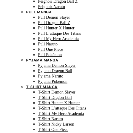
Peignoir Dragon Ball Z
Peignoir Naruto
PULL MANGA
Pull Demon Slayer
Pull Dragon Ball Z
Pull Hunter X Hunter
Pull L’attaque Des Titans
Pull My Hero Academia
Pull Naruto
Pull One Piece
Pull Pokémon
PYJAMA MANGA
Pyjama Demon Slayer
Pyjama Dragon Ball
Pyjama Naruto
Pyjama Pokémon
T-SHIRT MANGA
T-Shirt Demon Slayer
T-Shirt Dragon Ball
T-Shirt Hunter X Hunter
T-Shirt L’attaque Des Titans
T-Shirt My Hero Academia
T-Shirt Naruto
T-Shirt Nicky Larson
T-Shirt One Piece