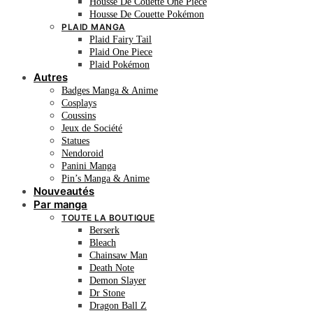
Housse De Couette One Piece
Housse De Couette Pokémon
PLAID MANGA
Plaid Fairy Tail
Plaid One Piece
Plaid Pokémon
Autres
Badges Manga & Anime
Cosplays
Coussins
Jeux de Société
Statues
Nendoroid
Panini Manga
Pin’s Manga & Anime
Nouveautés
Par manga
TOUTE LA BOUTIQUE
Berserk
Bleach
Chainsaw Man
Death Note
Demon Slayer
Dr Stone
Dragon Ball Z