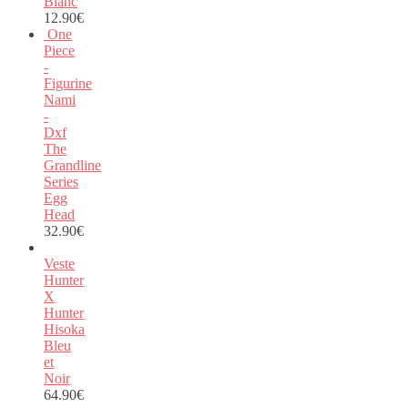
Blanc
12.90
€
One
Piece
-
Figurine
Nami
-
Dxf
The
Grandline
Series
Egg
Head
32.90
€
Veste
Hunter
X
Hunter
Hisoka
Bleu
et
Noir
64.90
€