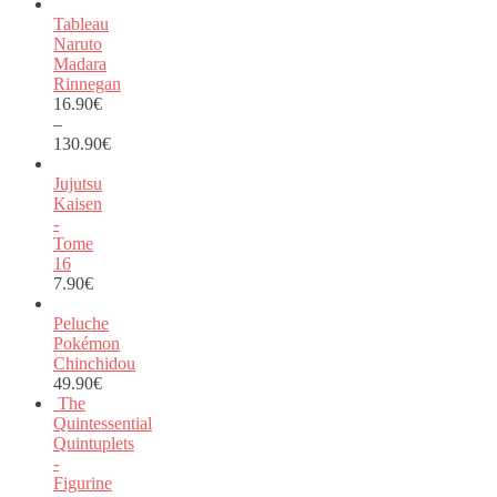
Tableau
Naruto
Madara
Rinnegan
16.90
€
–
130.90
€
Jujutsu
Kaisen
-
Tome
16
7.90
€
Peluche
Pokémon
Chinchidou
49.90
€
The
Quintessential
Quintuplets
-
Figurine