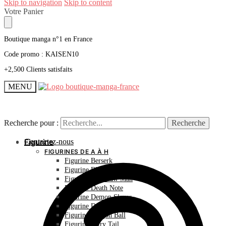
Skip to navigation
Skip to content
Votre Panier
Boutique manga n°1 en France
Code promo : KAISEN10
+2,500 Clients satisfaits
MENU
Recherche pour :
Recherche pour :
Recherche
Recherche
Contactez-nous
Figurine
FIGURINES DE A À H
Figurine Berserk
Figurine Bleach
Figurine Chainsaw Man
Figurine Death Note
Figurine Demon Slayer
Figurine Dr Stone
Figurine Dragon Ball
Figurine Fairy Tail