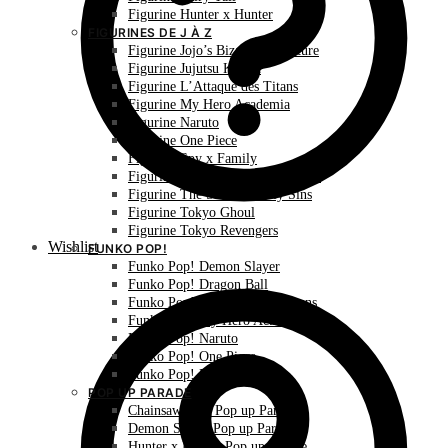
Figurine Hunter x Hunter
FIGURINES DE J À Z
Figurine Jojo’s Bizarre Adventure
Figurine Jujutsu Kaisen
Figurine L’Attaque des Titans
Figurine My Hero Academia
Figurine Naruto
Figurine One Piece
Figurine Spy x Family
Figurine The Promised Neverland
Figurine The Seven Deadly Sins
Figurine Tokyo Ghoul
Figurine Tokyo Revengers
Wishlist
FUNKO POP!
Funko Pop! Demon Slayer
Funko Pop! Dragon Ball
Funko Pop! L’Attaque des Titans
Funko Pop! My Hero Academia
Funko Pop! Naruto
Funko Pop! One Piece
Funko Pop! Pokémon
POP UP PARADE
Chainsaw Man Pop up Parade
Demon Slayer Pop up Parade
Hunter x Hunter Pop up Parade