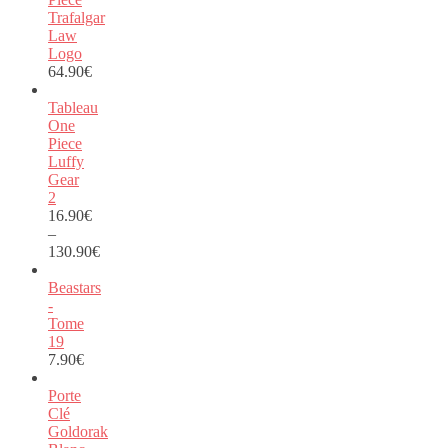
Trafalgar
Law
Logo
64.90
€
Tableau
One
Piece
Luffy
Gear
2
16.90
€
–
130.90
€
Beastars
-
Tome
19
7.90
€
Porte
Clé
Goldorak