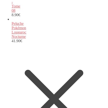
-
Tome
08
8.90
€
Peluche
Pokémon
Lougaroc
Nocturne
41.90
€