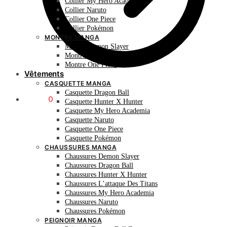
Collier My Hero Academia
Collier Naruto
Collier One Piece
Collier Pokémon
MONTRE MANGA
Montre Demon Slayer
Montre Naruto
Montre One Piece
Vêtements
CASQUETTE MANGA
Casquette Dragon Ball
0.00
€
0
Casquette Hunter X Hunter
Casquette My Hero Academia
Casquette Naruto
Casquette One Piece
Casquette Pokémon
CHAUSSURES MANGA
Chaussures Demon Slayer
Chaussures Dragon Ball
Chaussures Hunter X Hunter
Chaussures L’attaque Des Titans
Chaussures My Hero Academia
Chaussures Naruto
Chaussures Pokémon
PEIGNOIR MANGA