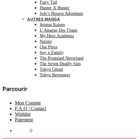
Fairy Tail
Hunter X Hunter
JoJo’s Bizarre Adventure
AUTRES MANGA
Jujutsu Kaisen
L’Attaque Des Titans
My Hero Academia
Naruto
One Piece
Spy x Family
The Promised Neverland
The Seven Deadly Sins
Tokyo Ghoul
Tokyo Revengers
Parcourir
Mon Compte
F.A.Q / Contact
Wishlist
Paiement
0.00
€
0