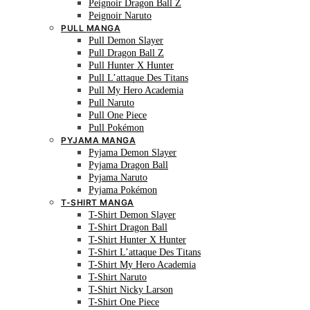
Peignoir Dragon Ball Z
Peignoir Naruto
PULL MANGA
Pull Demon Slayer
Pull Dragon Ball Z
Pull Hunter X Hunter
Pull L’attaque Des Titans
Pull My Hero Academia
Pull Naruto
Pull One Piece
Pull Pokémon
PYJAMA MANGA
Pyjama Demon Slayer
Pyjama Dragon Ball
Pyjama Naruto
Pyjama Pokémon
T-SHIRT MANGA
T-Shirt Demon Slayer
T-Shirt Dragon Ball
T-Shirt Hunter X Hunter
T-Shirt L’attaque Des Titans
T-Shirt My Hero Academia
T-Shirt Naruto
T-Shirt Nicky Larson
T-Shirt One Piece