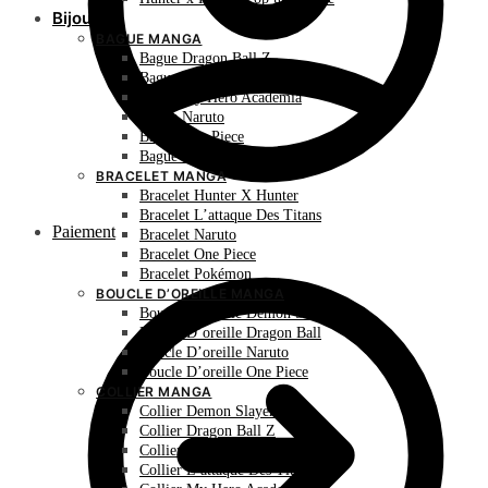
Bijoux
BAGUE MANGA
Bague Dragon Ball Z
Bague Hunter X Hunter
Bague My Hero Academia
Bague Naruto
Bague One Piece
Bague Pokémon
BRACELET MANGA
Bracelet Hunter X Hunter
Bracelet L’attaque Des Titans
Paiement
Bracelet Naruto
Bracelet One Piece
Bracelet Pokémon
BOUCLE D’OREILLE MANGA
Boucle D’oreille Demon Slayer
Boucle D’oreille Dragon Ball
Boucle D’oreille Naruto
Boucle D’oreille One Piece
COLLIER MANGA
Collier Demon Slayer
Collier Dragon Ball Z
Collier Hunter X Hunter
Collier L’attaque Des Titans