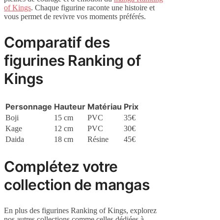
of Kings
. Chaque figurine raconte une histoire et
vous permet de revivre vos moments préférés.
Comparatif des
figurines Ranking of
Kings
Personnage
Hauteur
Matériau
Prix
Boji
15 cm
PVC
35€
Kage
12 cm
PVC
30€
Daida
18 cm
Résine
45€
Complétez votre
collection de mangas
En plus des figurines Ranking of Kings, explorez
nos autres collections comme celles dédiées à