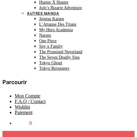
Hunter X Hunter
JoJo’s Bizarre Adventure
AUTRES MANGA
Jujutsu Kaisen
L’Attaque Des Titans
My Hero Academia
Naruto
One Piece
Spy x Family
The Promised Neverland
The Seven Deadly Sins
Tokyo Ghoul
Tokyo Revengers
Parcourir
Mon Compte
F.A.Q / Contact
Wishlist
Paiement
0.00
€
0