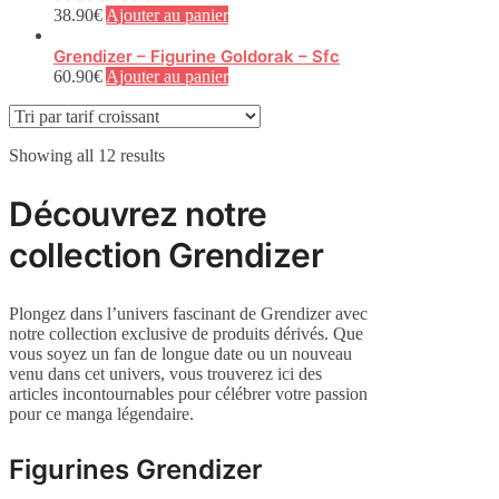
38.90
€
Ajouter au panier
Grendizer – Figurine Goldorak – Sfc
60.90
€
Ajouter au panier
Sorted
Showing all 12 results
by
price:
Découvrez notre
low
to
collection Grendizer
high
Plongez dans l’univers fascinant de Grendizer avec
notre collection exclusive de produits dérivés. Que
vous soyez un fan de longue date ou un nouveau
venu dans cet univers, vous trouverez ici des
articles incontournables pour célébrer votre passion
pour ce manga légendaire.
Figurines Grendizer