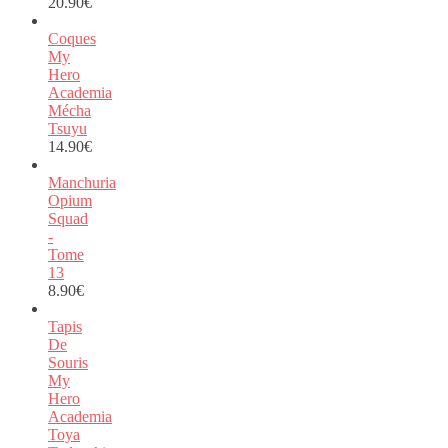
20.90
€
Coques
My
Hero
Academia
Mécha
Tsuyu
14.90
€
Manchuria
Opium
Squad
-
Tome
13
8.90
€
Tapis
De
Souris
My
Hero
Academia
Toya