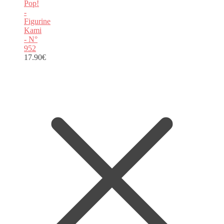
Pop!
-
Figurine
Kami
- N°
952
17.90
€