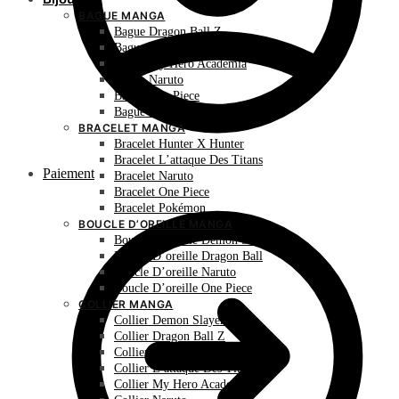
BAGUE MANGA
Bague Dragon Ball Z
Bague Hunter X Hunter
Bague My Hero Academia
Bague Naruto
Bague One Piece
Bague Pokémon
BRACELET MANGA
Bracelet Hunter X Hunter
Bracelet L’attaque Des Titans
Paiement
Bracelet Naruto
Bracelet One Piece
Bracelet Pokémon
BOUCLE D’OREILLE MANGA
Boucle D’oreille Demon Slayer
Boucle D’oreille Dragon Ball
Boucle D’oreille Naruto
Boucle D’oreille One Piece
COLLIER MANGA
Collier Demon Slayer
Collier Dragon Ball Z
Collier Hunter X Hunter
Collier L’attaque Des Titans
Collier My Hero Academia