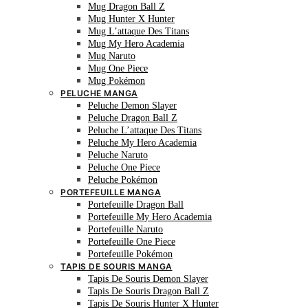
Mug Dragon Ball Z
Mug Hunter X Hunter
Mug L’attaque Des Titans
Mug My Hero Academia
Mug Naruto
Mug One Piece
Mug Pokémon
PELUCHE MANGA
Peluche Demon Slayer
Peluche Dragon Ball Z
Peluche L’attaque Des Titans
Peluche My Hero Academia
Peluche Naruto
Peluche One Piece
Peluche Pokémon
PORTEFEUILLE MANGA
Portefeuille Dragon Ball
Portefeuille My Hero Academia
Portefeuille Naruto
Portefeuille One Piece
Portefeuille Pokémon
TAPIS DE SOURIS MANGA
Tapis De Souris Demon Slayer
Tapis De Souris Dragon Ball Z
Tapis De Souris Hunter X Hunter