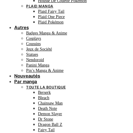
Housse De Couette Pokémon
PLAID MANGA
Plaid Fairy Tail
Plaid One Piece
Plaid Pokémon
Autres
Badges Manga & Anime
Cosplays
Coussins
Jeux de Société
Statues
Nendoroid
Panini Manga
Pin’s Manga & Anime
Nouveautés
Par manga
TOUTE LA BOUTIQUE
Berserk
Bleach
Chainsaw Man
Death Note
Demon Slayer
Dr Stone
Dragon Ball Z
Fairy Tail