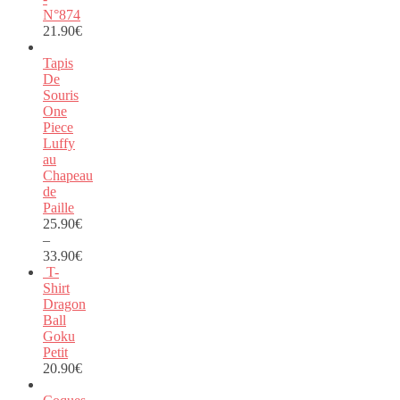
N°874
21.90
€
Tapis
De
Souris
One
Piece
Luffy
au
Chapeau
de
Paille
25.90
€
–
33.90
€
T-
Shirt
Dragon
Ball
Goku
Petit
20.90
€