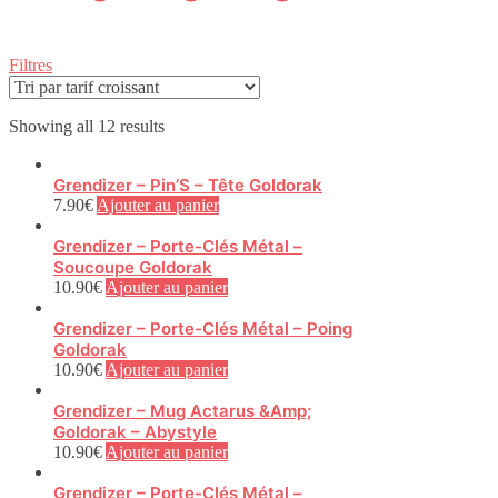
Filtres
Sorted
Showing all 12 results
by
price:
Grendizer – Pin’S – Tête Goldorak
low
7.90
€
Ajouter au panier
to
high
Grendizer – Porte-Clés Métal –
Soucoupe Goldorak
10.90
€
Ajouter au panier
Grendizer – Porte-Clés Métal – Poing
Goldorak
10.90
€
Ajouter au panier
Grendizer – Mug Actarus &Amp;
Goldorak – Abystyle
10.90
€
Ajouter au panier
Grendizer – Porte-Clés Métal –