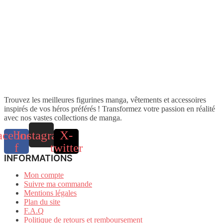
Trouvez les meilleures figurines manga, vêtements et accessoires
inspirés de vos héros préférés ! Transformez votre passion en réalité
avec nos vastes collections de manga.
acebook-
Instagram
X-
f
twitter
INFORMATIONS
Mon compte
Suivre ma commande
Mentions légales
Plan du site
F.A.Q
Politique de retours et remboursement