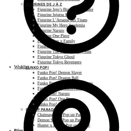
FIGURINES DE J À Z
Figurine Jojo’s Bizarre Adventure
Figurine Jujutsu Kaisen
Figurine L’Attaque des Titans
Figurine My Hero Academia
Figurine Naruto
Figurine One Piece
Figurine Spy x Family
Figurine The Promised Neverland
Figurine The Seven Deadly Sins
Figurine Tokyo Ghoul
Figurine Tokyo Revengers
Wishlist
FUNKO POP!
Funko Pop! Demon Slayer
Funko Pop! Dragon Ball
Funko Pop! L’Attaque des Titans
Funko Pop! My Hero Academia
Funko Pop! Naruto
Funko Pop! One Piece
Funko Pop! Pokémon
POP UP PARADE
Chainsaw Man Pop up Parade
Demon Slayer Pop up Parade
Hunter x Hunter Pop up Parade
Bijoux