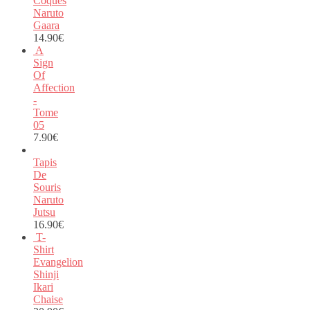
Coques
Naruto
Gaara
14.90
€
A
Sign
Of
Affection
-
Tome
05
7.90
€
Tapis
De
Souris
Naruto
Jutsu
16.90
€
T-
Shirt
Evangelion
Shinji
Ikari
Chaise