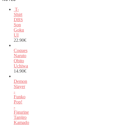
T-
Shirt
DBS
Son
Goku
UI
22.90
€
Coques
Naruto
Obito
Uchiwa
14.90
€
Demon
Slayer
-
Funko
Pop!
-
Figurine
Tanjiro
Kamado
-