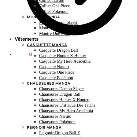
Collier Naruto
Collier One Piece
Collier Pokémon
MONTRE MANGA
Montre Demon Slayer
Montre Naruto
Montre One Piece
Vêtements
CASQUETTE MANGA
Casquette Dragon Ball
0.00
€
0
Casquette Hunter X Hunter
Casquette My Hero Academia
Casquette Naruto
Casquette One Piece
Casquette Pokémon
CHAUSSURES MANGA
Chaussures Demon Slayer
Chaussures Dragon Ball
Chaussures Hunter X Hunter
Chaussures L’attaque Des Titans
Chaussures My Hero Academia
Chaussures Naruto
Chaussures Pokémon
PEIGNOIR MANGA
Peignoir Dragon Ball Z