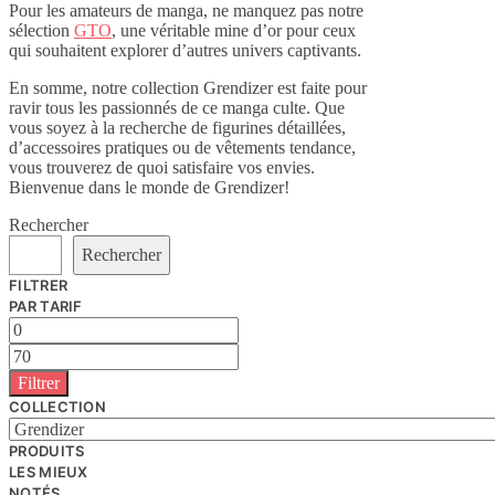
Pour les amateurs de manga, ne manquez pas notre
sélection
GTO
, une véritable mine d’or pour ceux
qui souhaitent explorer d’autres univers captivants.
En somme, notre collection Grendizer est faite pour
ravir tous les passionnés de ce manga culte. Que
vous soyez à la recherche de figurines détaillées,
d’accessoires pratiques ou de vêtements tendance,
vous trouverez de quoi satisfaire vos envies.
Bienvenue dans le monde de Grendizer!
Rechercher
Rechercher
FILTRER
PAR TARIF
Prix
min
Prix
max
Filtrer
COLLECTION
PRODUITS
LES MIEUX
NOTÉS