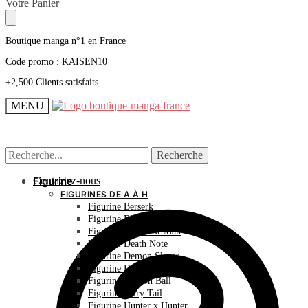
Skip
Skip
Votre Panier
to
to
navigation
content
Boutique manga n°1 en France
Code promo : KAISEN10
+2,500 Clients satisfaits
MENU
Recherche
Recherche
Recherche
Recherche
pour :
pour :
Contactez-nous
Figurine
FIGURINES DE A À H
Figurine Berserk
Figurine Bleach
Figurine Chainsaw Man
Figurine Death Note
Figurine Demon Slayer
Figurine Dr Stone
Figurine Dragon Ball
Figurine Fairy Tail
Figurine Hunter x Hunter