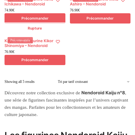
Ichikawa – Nendoroid
Ashiro – Nendoroid
74.90
€
76.90
€
Précommander
Précommander
Rupture
Kaiju No.8 – Figurine Kikoru
Précommande
Shinomiya – Nendoroid
76.90
€
Précommander
Showing all 5 results
Nendoroid Kaiju n°8
Découvrez notre collection exclusive de
,
une série de figurines fascinantes inspirées par l’univers captivant
des mangas. Parfaites pour les collectionneurs et les amateurs de
culture japonaise.