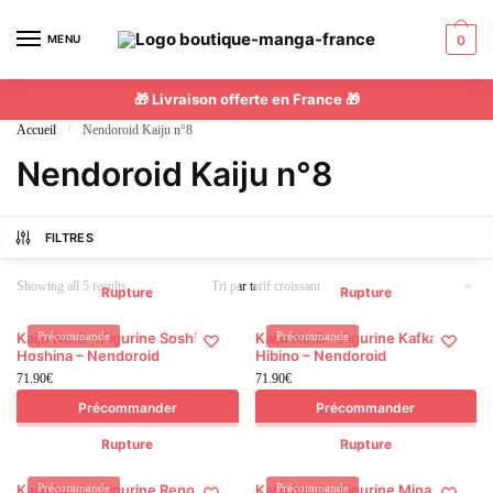
MENU
0
🎁 Livraison offerte en France 🎁
Accueil
/
Nendoroid Kaiju n°8
Nendoroid Kaiju n°8
FILTRES
Showing all 5 results
Rupture
Rupture
Kaiju No.8 – Figurine Soshiro
Précommande
Kaiju No.8 – Figurine Kafka
Précommande
Hoshina – Nendoroid
Hibino – Nendoroid
71.90
€
71.90
€
Précommander
Précommander
Rupture
Rupture
Kaiju No.8 – Figurine Reno
Précommande
Kaiju No.8 – Figurine Mina
Précommande