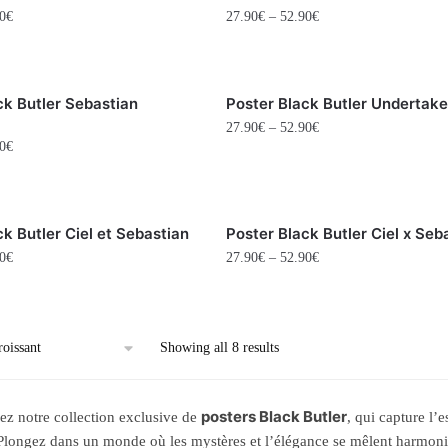
0
€
27.90
€
–
52.90
€
ck Butler Sebastian
Poster Black Butler Undertake
27.90
€
–
52.90
€
0
€
k Butler Ciel et Sebastian
Poster Black Butler Ciel x Seb
0
€
27.90
€
–
52.90
€
Showing all 8 results
posters Black Butler
z notre collection exclusive de
, qui capture l’
longez dans un monde où les mystères et l’élégance se mêlent harmonie