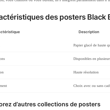
lon, votre chambre ou votre bureau, ils s’intègrent parfaitement dans n’
actéristiques des posters Black 
ctéristique
Description
u
Papier glacé de haute qu
ons
Disponibles en plusieurs
ion
Haute résolution
ment
Choix avec ou sans cad
orez d’autres collections de posters