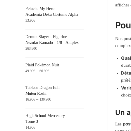
afficher
Peluche My Hero
Academia Deku Costume Alpha
33.90
€
Pou
Demon Slayer - Figurine
Nos post
Nezuko Kamado - 1/8 - Aniplex
complexe
263.90
€
Qual
Plaid Pokémon Nuit
durab
–
49.90
€
66.90
€
Déta
préfé
Vari
Tableau Dragon Ball
Muten Roshi
choix
–
16.90
€
130.90
€
Un a
High School Mercenary -
Tome 3
pos
Les
14.90
€