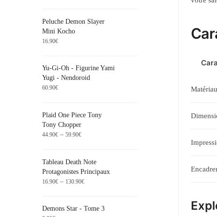
votre sa
Peluche Demon Slayer
Car
Mini Kocho
16.90
€
Cara
Yu-Gi-Oh - Figurine Yami
Yugi - Nendoroid
60.90
€
Matéria
Plaid One Piece Tony
Dimensi
Tony Chopper
–
44.90
€
59.90
€
Impress
Tableau Death Note
Encadre
Protagonistes Principaux
–
16.90
€
130.90
€
Expl
Demons Star - Tome 3