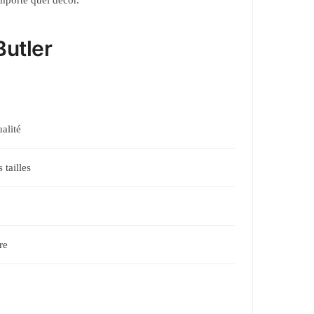
importe quel décor.
Butler
alité
 tailles
re