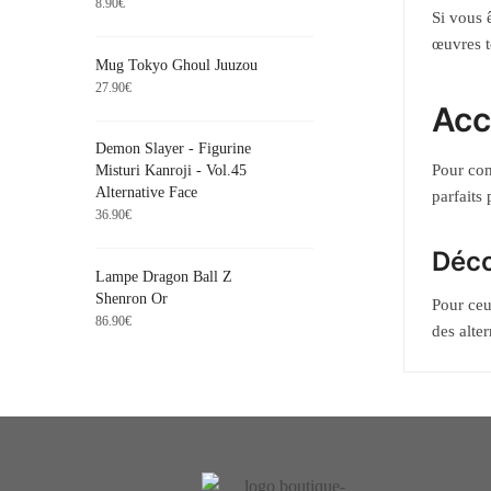
8.90
€
Si vous 
œuvres t
Mug Tokyo Ghoul Juuzou
27.90
€
Acc
Demon Slayer - Figurine
Pour com
Misturi Kanroji - Vol.45
Alternative Face
parfaits
36.90
€
Déco
Lampe Dragon Ball Z
Shenron Or
Pour ceu
86.90
€
des alte