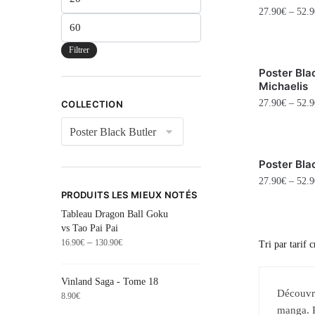
27.90
€
–
52.9
Filtrer
Poster Bla
Michaelis
27.90
€
–
52.9
COLLECTION
Poster Blac
27.90
€
–
52.9
PRODUITS LES MIEUX NOTÉS
Tableau Dragon Ball Goku
vs Tao Pai Pai
–
16.90
€
130.90
€
Vinland Saga - Tome 18
Découvre
8.90
€
manga. P