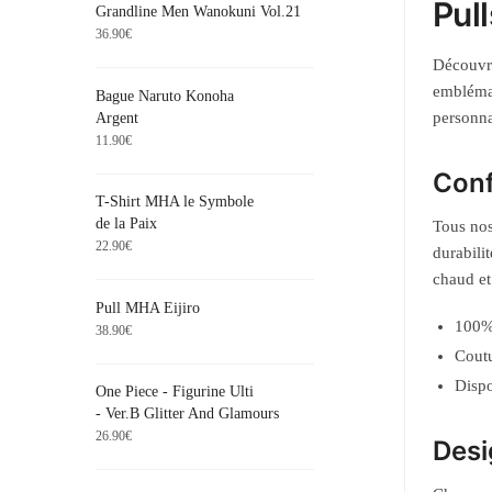
Pul
Grandline Men Wanokuni Vol.21
36.90
€
Découvre
emblémat
Bague Naruto Konoha
personna
Argent
11.90
€
Conf
T-Shirt MHA le Symbole
de la Paix
Tous nos
22.90
€
durabili
chaud et 
Pull MHA Eijiro
100% 
38.90
€
Coutu
Dispo
One Piece - Figurine Ulti
- Ver.B Glitter And Glamours
26.90
€
Desi