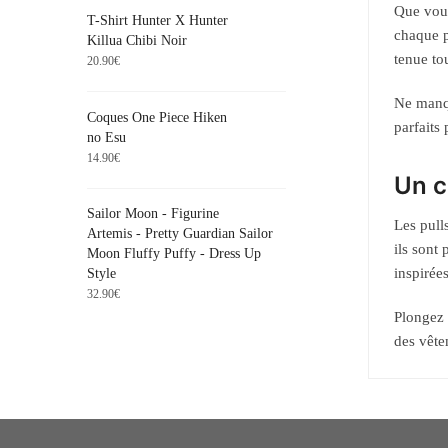
Que vous
T-Shirt Hunter X Hunter
chaque p
Killua Chibi Noir
tenue to
20.90
€
Ne manqu
Coques One Piece Hiken
parfaits
no Esu
14.90
€
Un c
Sailor Moon - Figurine
Les pull
Artemis - Pretty Guardian Sailor
ils sont
Moon Fluffy Puffy - Dress Up
inspirée
Style
32.90
€
Plongez 
des vête