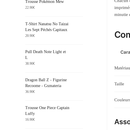
Chacun d
Trousse Pokémon Mew
imprimés
22.90
€
minutie e
T-Shirt Nanatsu No Taizai
Les Sept Péchés Capitaux
Com
20.90
€
Cara
Pull Death Note Light et
L
38.90
€
Matéria
Dragon Ball Z - Figurine
Taille
Recoome - Gxmateria
36.90
€
Couleurs
Trousse One Piece Captain
Luffy
Asso
16.90
€