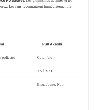
oko No Basket
. Les graphismes détaillés et les
orez. Les fans reconnaîtront immédiatement la
ami
Pull Akashi
-poliester
Coton bio
XS à XXL
Bleu, Jaune, Noir