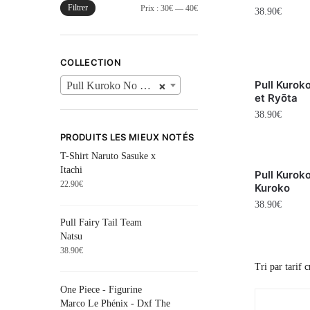
Filtrer
Prix :
30€
—
40€
38.90
€
COLLECTION
Pull Kurok
×
Pull Kuroko No Basket
et Ryōta
38.90
€
PRODUITS LES MIEUX NOTÉS
T-Shirt Naruto Sasuke x
Itachi
Pull Kurok
22.90
€
Kuroko
38.90
€
Pull Fairy Tail Team
Natsu
38.90
€
One Piece - Figurine
Marco Le Phénix - Dxf The