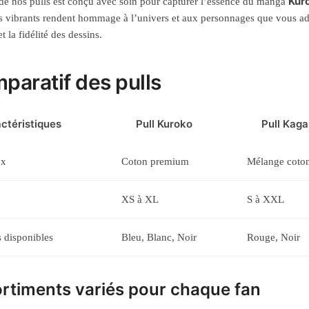
Kur
e nos pulls est conçu avec soin pour capturer l’essence du manga
 vibrants rendent hommage à l’univers et aux personnages que vous ad
t la fidélité des dessins.
paratif des pulls
ctéristiques
Pull Kuroko
Pull Kag
ux
Coton premium
Mélange coton
XS à XL
S à XXL
 disponibles
Bleu, Blanc, Noir
Rouge, Noir
rtiments variés pour chaque fan