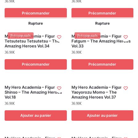
36.90
€
36.90
€
Précommander
Précommander
Rupture
Rupture
My Hero Academia – Figurine
Précommande
My Hero Academia – Figurine
Précommande
Tetsutetsu Tetsutetsu – The
Fatgum – The Amazing Heroes
Amazing Heroes Vol.34
Vol.33
36.90
€
36.90
€
Précommander
Précommander
My Hero Academia – Figurine
My Hero Academia – Figurine
Shinso – The Amazing Heroes
Yaoyorozu Momo – The
Vol.18
Amazing Heroes Vol.37
36.90
€
36.90
€
Ajouter au panier
Ajouter au panier