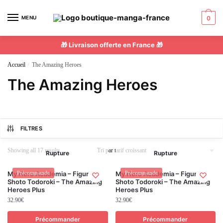
MENU
0
🎁 Livraison offerte en France 🎁
Accueil
/
The Amazing Heroes
The Amazing Heroes
FILTRES
Showing all 17 results
Rupture
Rupture
My Hero Academia – Figurine
Précommande
My Hero Academia – Figurine
Précommande
Shoto Todoroki – The Amazing
Shoto Todoroki – The Amazing
Heroes Plus
Heroes Plus
32.90
€
32.90
€
Précommander
Précommander