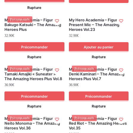
Rupture
My Hero Academia – Figurine
Précommande
My Hero Academia – Figurine
Bakugo Katsuki – The Amazing
Present Mic – The Amazing
Heroes Plus
Heroes Vol.23
32.90
€
32.90
€
Précommander
Ajouter au panier
Rupture
Rupture
My Hero Academia – Figurine
Précommande
My Hero Academia – Figurine
Précommande
Tamaki Amajiki « Suneater » –
Denki Kaminari – The Amazing
The Amazing Heroes Plus Vol.8
Heroes Plus Vol.7
36.90
€
36.90
€
Précommander
Précommander
Rupture
Rupture
My Hero Academia – Figurine
Précommande
My Hero Academia – Figurine
Précommande
Neito Monoma – The Amazing
Red Riot – The Amazing Heroes
Heroes Vol.36
Vol.35