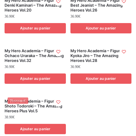
My Hero Academia – Figurine
My Hero Academia – Figurine
Denki Kaminari – The Amazing
Best Jeanist – The Amazing
Heroes Vol.20
Heroes Vol.26
36.90
€
36.90
€
Ajouter au panier
Ajouter au panier
My Hero Academia – Figurine
My Hero Academia – Figurine
Ochaco Uraraka – The Amazing
Kyoka Jiro – The Amazing
Heroes Vol.32
Heroes Vol.28
36.90
€
36.90
€
Ajouter au panier
Ajouter au panier
My Hero Academia – Figurine
Nouveauté
Shoto Todoroki – The Amazing
Heroes Plus Vol.5
38.90
€
Ajouter au panier