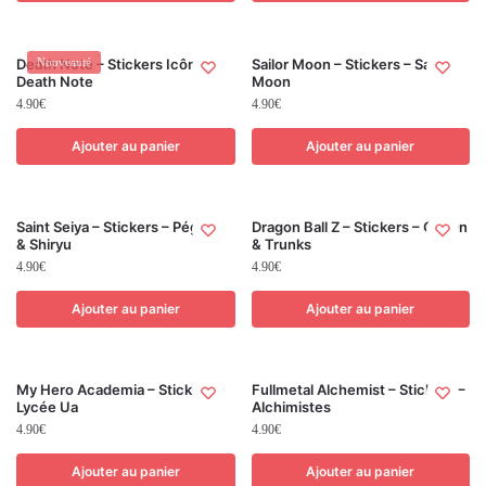
Death Note – Stickers Icônes
Nouveauté
Sailor Moon – Stickers – Sailor
Death Note
Moon
4.90
€
4.90
€
Ajouter au panier
Ajouter au panier
Saint Seiya – Stickers – Pégase
Dragon Ball Z – Stickers – Gohan
& Shiryu
& Trunks
4.90
€
4.90
€
Ajouter au panier
Ajouter au panier
My Hero Academia – Stickers –
Fullmetal Alchemist – Stickers –
Lycée Ua
Alchimistes
4.90
€
4.90
€
Ajouter au panier
Ajouter au panier