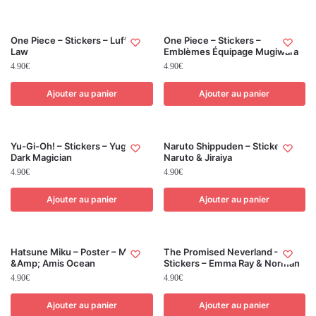
One Piece – Stickers – Luffy &
One Piece – Stickers –
Law
Emblèmes Équipage Mugiwara
4.90
€
4.90
€
Ajouter au panier
Ajouter au panier
Yu-Gi-Oh! – Stickers – Yugi &
Naruto Shippuden – Stickers –
Dark Magician
Naruto & Jiraiya
4.90
€
4.90
€
Ajouter au panier
Ajouter au panier
Hatsune Miku – Poster – Miku
The Promised Neverland –
&Amp; Amis Ocean
Stickers – Emma Ray & Norman
4.90
€
4.90
€
Ajouter au panier
Ajouter au panier