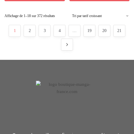
Affichage de 1–18 sur 372 résultats
1
2
3
4
…
19
20
21