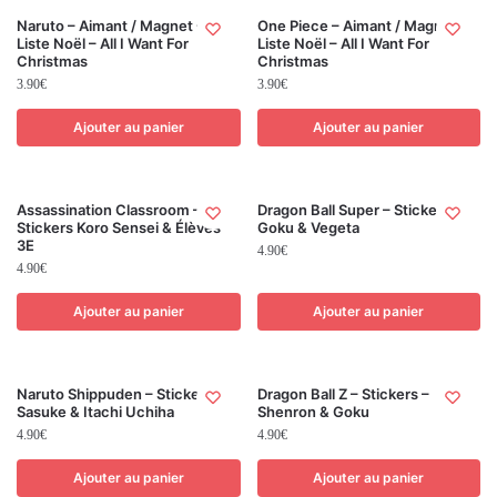
Naruto – Aimant / Magnet –
One Piece – Aimant / Magnet –
Liste Noël – All I Want For
Liste Noël – All I Want For
Christmas
Christmas
3.90
€
3.90
€
Ajouter au panier
Ajouter au panier
Assassination Classroom –
Dragon Ball Super – Stickers –
Stickers Koro Sensei & Élèves
Goku & Vegeta
3E
4.90
€
4.90
€
Ajouter au panier
Ajouter au panier
Naruto Shippuden – Stickers –
Dragon Ball Z – Stickers –
Sasuke & Itachi Uchiha
Shenron & Goku
4.90
€
4.90
€
Ajouter au panier
Ajouter au panier