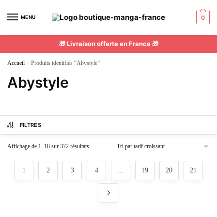
MENU
0
🎁 Livraison offerte en France 🎁
Accueil
/
Produits identifiés “Abystyle”
Abystyle
FILTRES
Affichage de 1–18 sur 372 résultats
1
2
3
4
…
19
20
21