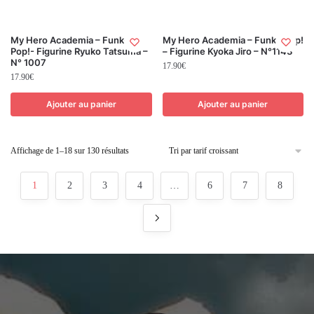
My Hero Academia – Funko
My Hero Academia – Funko Pop!
Pop!- Figurine Ryuko Tatsuma –
– Figurine Kyoka Jiro – N°1143
N° 1007
17.90
€
17.90
€
Ajouter au panier
Ajouter au panier
Affichage de 1–18 sur 130 résultats
1
2
3
4
…
6
7
8