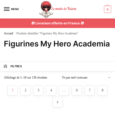
MENU
0
🎁 Livraison offerte en France 🎁
Accueil
/
Produits identifiés “Figurines My Hero Academia”
Figurines My Hero Academia
FILTRES
Affichage de 1–18 sur 130 résultats
1
2
3
4
…
6
7
8