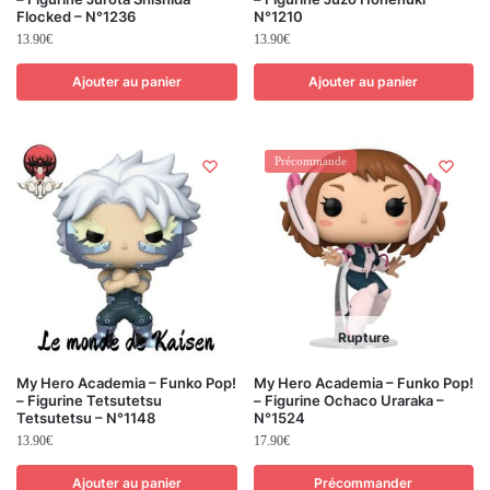
Flocked – N°1236
N°1210
13.90
€
13.90
€
Ajouter au panier
Ajouter au panier
Précommande
Rupture
My Hero Academia – Funko Pop!
My Hero Academia – Funko Pop!
– Figurine Tetsutetsu
– Figurine Ochaco Uraraka –
Tetsutetsu – N°1148
N°1524
13.90
€
17.90
€
Ajouter au panier
Précommander