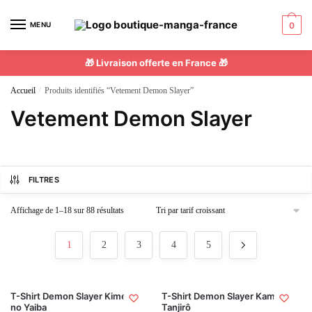
MENU
0
🎁 Livraison offerte en France 🎁
Accueil
/
Produits identifiés “Vetement Demon Slayer”
Vetement Demon Slayer
FILTRES
Affichage de 1–18 sur 88 résultats
1
2
3
4
5
T-Shirt Demon Slayer Kimetsu
T-Shirt Demon Slayer Kamado
no Yaiba
Tanjirô