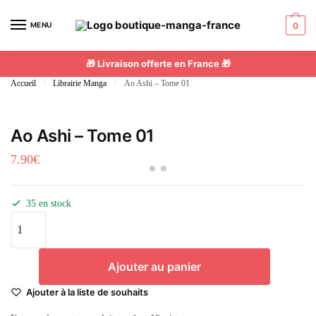
MENU
0
🎁 Livraison offerte en France 🎁
Accueil
/
Librairie Manga
/
Ao Ashi – Tome 01
Ao Ashi – Tome 01
7.90
€
35 en stock
Ajouter au panier
Ajouter à la liste de souhaits