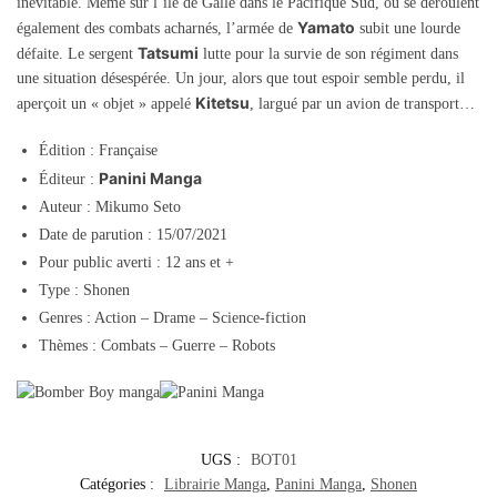
inévitable. Même sur l’île de Gallé dans le Pacifique Sud, où se déroulent
Yamato
également des combats acharnés, l’armée de
subit une lourde
Tatsumi
défaite. Le sergent
lutte pour la survie de son régiment dans
une situation désespérée. Un jour, alors que tout espoir semble perdu, il
Kitetsu
aperçoit un « objet » appelé
, largué par un avion de transport…
Édition : Française
Panini Manga
Éditeur :
Auteur : Mikumo Seto
Date de parution : 15/07/2021
Pour public averti : 12 ans et +
Type : Shonen
Genres : Action – Drame – Science-fiction
Thèmes : Combats – Guerre – Robots
UGS :
BOT01
Catégories :
Librairie Manga
,
Panini Manga
,
Shonen