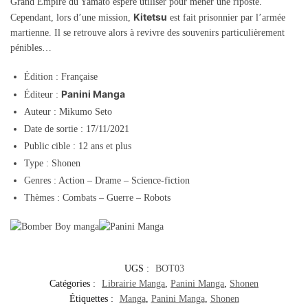
Grand Empire du Yamato espère utiliser pour mener une riposte.
Kitetsu
Cependant, lors d’une mission,
est fait prisonnier par l’armée
martienne. Il se retrouve alors à revivre des souvenirs particulièrement
pénibles…
Édition : Française
Panini Manga
Éditeur :
Auteur : Mikumo Seto
Date de sortie : 17/11/2021
Public cible : 12 ans et plus
Type : Shonen
Genres : Action – Drame – Science-fiction
Thèmes : Combats – Guerre – Robots
UGS :
BOT03
Catégories :
Librairie Manga
,
Panini Manga
,
Shonen
Étiquettes :
Manga
,
Panini Manga
,
Shonen