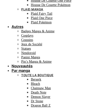
Housse De Couette One Piece
Housse De Couette Pokémon
PLAID MANGA
Plaid Fairy Tail
Plaid One Piece
Plaid Pokémon
Autres
Badges Manga & Anime
Cosplays
Coussins
Jeux de Société
Statues
Nendoroid
Panini Manga
Pin’s Manga & Anime
Nouveautés
Par manga
TOUTE LA BOUTIQUE
Berserk
Bleach
Chainsaw Man
Death Note
Demon Slayer
Dr Stone
Dragon Ball Z