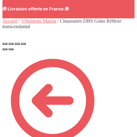
🎁 Livraison offerte en France 🎁
Accueil
/
Vêtements Manga
/
Chaussures DBS Goku Réflexe
transcendantal