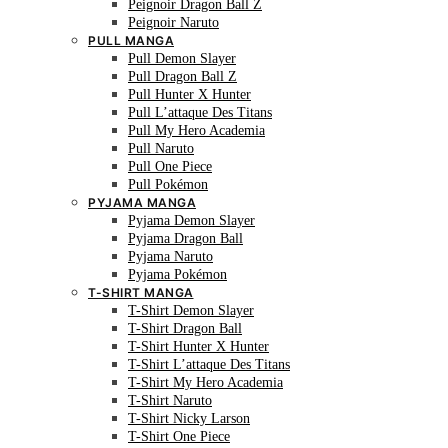
Peignoir Dragon Ball Z
Peignoir Naruto
PULL MANGA
Pull Demon Slayer
Pull Dragon Ball Z
Pull Hunter X Hunter
Pull L’attaque Des Titans
Pull My Hero Academia
Pull Naruto
Pull One Piece
Pull Pokémon
PYJAMA MANGA
Pyjama Demon Slayer
Pyjama Dragon Ball
Pyjama Naruto
Pyjama Pokémon
T-SHIRT MANGA
T-Shirt Demon Slayer
T-Shirt Dragon Ball
T-Shirt Hunter X Hunter
T-Shirt L’attaque Des Titans
T-Shirt My Hero Academia
T-Shirt Naruto
T-Shirt Nicky Larson
T-Shirt One Piece