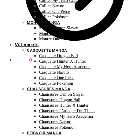
Collier My Hero Academia
Collier Naruto
Collier One Piece
Collier Pokémon
MONTRE MANGA
Montre Demon Slayer
Montre Naruto
Montre One Piece
Vêtements
CASQUETTE MANGA
Casquette Dragon Ball
0.00
€
0
Casquette Hunter X Hunter
Casquette My Hero Academia
Casquette Naruto
Casquette One Piece
Casquette Pokémon
CHAUSSURES MANGA
Chaussures Demon Slayer
Chaussures Dragon Ball
Chaussures Hunter X Hunter
Chaussures L’attaque Des Titans
Chaussures My Hero Academia
Chaussures Naruto
Chaussures Pokémon
PEIGNOIR MANGA