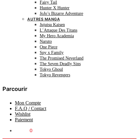
Fairy Tail
Hunter X Hunter
JoJo’s Bizarre Adventure
AUTRES MANGA
Jujutsu Kaisen
L’Attaque Des Titans
My Hero Academia
Naruto
One Piece
Spy x Family
The Promised Neverland
The Seven Deadly Sins
Tokyo Ghoul
Tokyo Revengers
Parcourir
Mon Compte
F.A.Q / Contact
Wishlist
Paiement
0.00
€
0