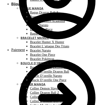
Bijoux
BAGUE MANGA
Bague Dragon Ball Z
Bague Hunter X Hunter
Bague My Hero Academia
Bague Naruto
Bague One Piece
Bague Pokémon
BRACELET MANGA
Bracelet Hunter X Hunter
Bracelet L’attaque Des Titans
Paiement
Bracelet Naruto
Bracelet One Piece
Bracelet Pokémon
BOUCLE D’OREILLE MANGA
Boucle D’oreille Demon Slayer
Boucle D’oreille Dragon Ball
Boucle D’oreille Naruto
Boucle D’oreille One Piece
COLLIER MANGA
Collier Demon Slayer
Collier Dragon Ball Z
Collier Hunter X Hunter
Collier L’attaque Des Titans