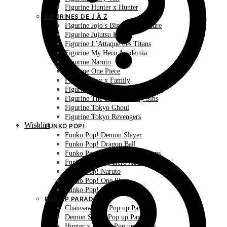
Figurine Hunter x Hunter
FIGURINES DE J À Z
Figurine Jojo’s Bizarre Adventure
Figurine Jujutsu Kaisen
Figurine L’Attaque des Titans
Figurine My Hero Academia
Figurine Naruto
Figurine One Piece
Figurine Spy x Family
Figurine The Promised Neverland
Figurine The Seven Deadly Sins
Figurine Tokyo Ghoul
Figurine Tokyo Revengers
Wishlist
FUNKO POP!
Funko Pop! Demon Slayer
Funko Pop! Dragon Ball
Funko Pop! L’Attaque des Titans
Funko Pop! My Hero Academia
Funko Pop! Naruto
Funko Pop! One Piece
Funko Pop! Pokémon
POP UP PARADE
Chainsaw Man Pop up Parade
Demon Slayer Pop up Parade
Hunter x Hunter Pop up Parade