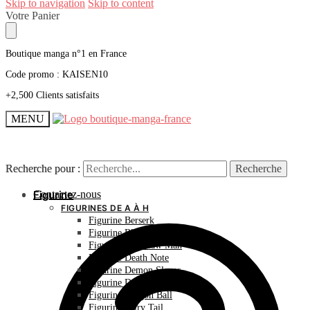
Skip to navigation
Skip to content
Votre Panier
Boutique manga n°1 en France
Code promo : KAISEN10
+2,500 Clients satisfaits
MENU
Recherche pour :
Recherche pour :
Recherche
Recherche
Contactez-nous
Figurine
FIGURINES DE A À H
Figurine Berserk
Figurine Bleach
Figurine Chainsaw Man
Figurine Death Note
Figurine Demon Slayer
Figurine Dr Stone
Figurine Dragon Ball
Figurine Fairy Tail