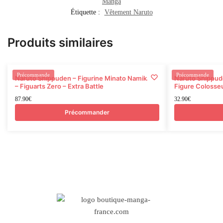
Manga
Étiquette :
Vêtement Naruto
Produits similaires
Rupture
Précommande
Précommande
Naruto Shippuden – Figurine Minato Namikaze
Naruto Shippude
– Figuarts Zero – Extra Battle
Figure Coloss
87.90
€
32.90
€
Précommander