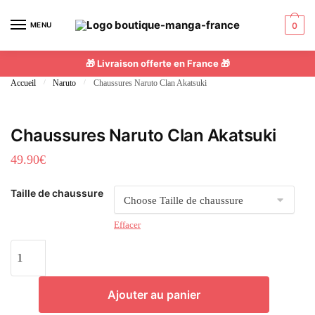
Skip
Skip
to
to
MENU
0
navigation
content
🎁 Livraison offerte en France 🎁
Accueil
/
Naruto
/
Chaussures Naruto Clan Akatsuki
Chaussures Naruto Clan Akatsuki
49.90
€
Taille de chaussure
Effacer
quantité
de
Chaussures
Ajouter au panier
Naruto
Clan