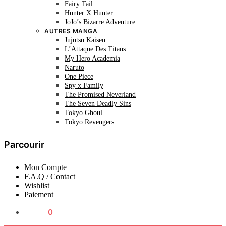
Fairy Tail
Hunter X Hunter
JoJo’s Bizarre Adventure
AUTRES MANGA
Jujutsu Kaisen
L’Attaque Des Titans
My Hero Academia
Naruto
One Piece
Spy x Family
The Promised Neverland
The Seven Deadly Sins
Tokyo Ghoul
Tokyo Revengers
Parcourir
Mon Compte
F.A.Q / Contact
Wishlist
Paiement
0.00
€
0