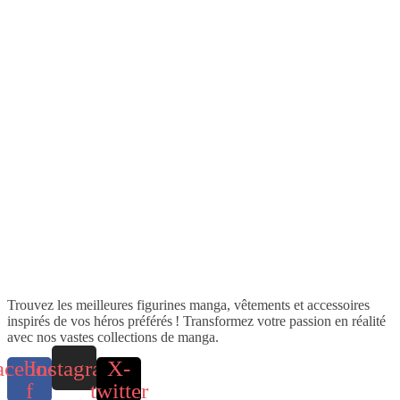
Trouvez les meilleures figurines manga, vêtements et accessoires
inspirés de vos héros préférés ! Transformez votre passion en réalité
avec nos vastes collections de manga.
acebook-
Instagram
X-
f
twitter