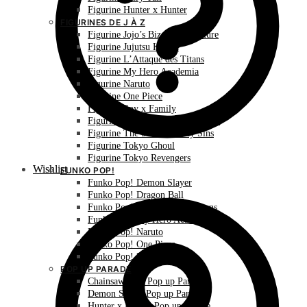
Figurine Hunter x Hunter
FIGURINES DE J À Z
Figurine Jojo’s Bizarre Adventure
Figurine Jujutsu Kaisen
Figurine L’Attaque des Titans
Figurine My Hero Academia
Figurine Naruto
Figurine One Piece
Figurine Spy x Family
Figurine The Promised Neverland
Figurine The Seven Deadly Sins
Figurine Tokyo Ghoul
Figurine Tokyo Revengers
Wishlist
FUNKO POP!
Funko Pop! Demon Slayer
Funko Pop! Dragon Ball
Funko Pop! L’Attaque des Titans
Funko Pop! My Hero Academia
Funko Pop! Naruto
Funko Pop! One Piece
Funko Pop! Pokémon
POP UP PARADE
Chainsaw Man Pop up Parade
Demon Slayer Pop up Parade
Hunter x Hunter Pop up Parade