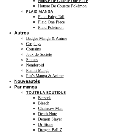
Housse De Couette One Piece
Housse De Couette Pokémon
PLAID MANGA
Plaid Fairy Tail
Plaid One Piece
Plaid Pokémon
Autres
Badges Manga & Anime
Cosplays
Coussins
Jeux de Société
Statues
Nendoroid
Panini Manga
Pin’s Manga & Anime
Nouveautés
Par manga
TOUTE LA BOUTIQUE
Berserk
Bleach
Chainsaw Man
Death Note
Demon Slayer
Dr Stone
Dragon Ball Z