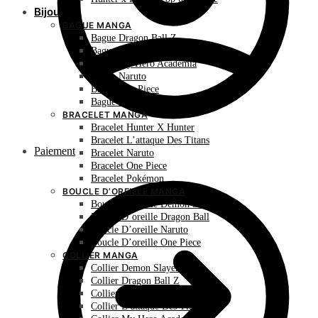
Bijoux
BAGUE MANGA
Bague Dragon Ball Z
Bague Hunter X Hunter
Bague My Hero Academia
Bague Naruto
Bague One Piece
Bague Pokémon
BRACELET MANGA
Bracelet Hunter X Hunter
Bracelet L’attaque Des Titans
Paiement
Bracelet Naruto
Bracelet One Piece
Bracelet Pokémon
BOUCLE D’OREILLE MANGA
Boucle D’oreille Demon Slayer
Boucle D’oreille Dragon Ball
Boucle D’oreille Naruto
Boucle D’oreille One Piece
COLLIER MANGA
Collier Demon Slayer
Collier Dragon Ball Z
Collier Hunter X Hunter
Collier L’attaque Des Titans