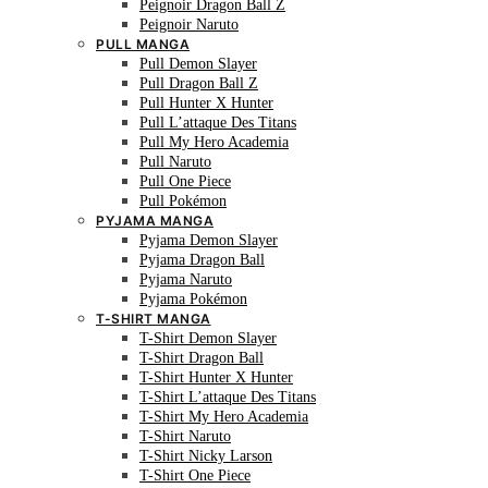
Peignoir Dragon Ball Z
Peignoir Naruto
PULL MANGA
Pull Demon Slayer
Pull Dragon Ball Z
Pull Hunter X Hunter
Pull L’attaque Des Titans
Pull My Hero Academia
Pull Naruto
Pull One Piece
Pull Pokémon
PYJAMA MANGA
Pyjama Demon Slayer
Pyjama Dragon Ball
Pyjama Naruto
Pyjama Pokémon
T-SHIRT MANGA
T-Shirt Demon Slayer
T-Shirt Dragon Ball
T-Shirt Hunter X Hunter
T-Shirt L’attaque Des Titans
T-Shirt My Hero Academia
T-Shirt Naruto
T-Shirt Nicky Larson
T-Shirt One Piece