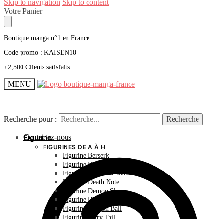
Skip to navigation
Skip to content
Votre Panier
Boutique manga n°1 en France
Code promo : KAISEN10
+2,500 Clients satisfaits
MENU
Recherche pour :
Recherche pour :
Recherche
Recherche
Contactez-nous
Figurine
FIGURINES DE A À H
Figurine Berserk
Figurine Bleach
Figurine Chainsaw Man
Figurine Death Note
Figurine Demon Slayer
Figurine Dr Stone
Figurine Dragon Ball
Figurine Fairy Tail