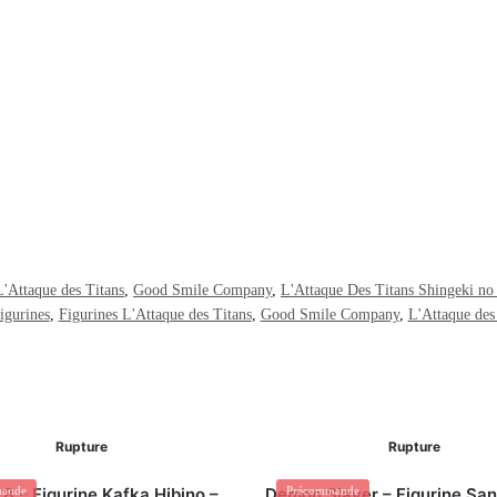
L'Attaque des Titans
,
Good Smile Company
,
L'Attaque Des Titans Shingeki no
igurines
,
Figurines L'Attaque des Titans
,
Good Smile Company
,
L'Attaque des
Rupture
Rupture
.8 – Figurine Kafka Hibino –
ande
Demon Slayer – Figurine Sa
Précommande