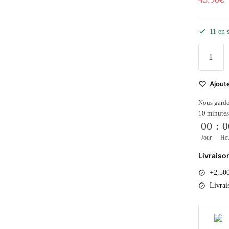
11 en 
Ajoute
Nous gardo
10 minutes
00
:
0
Jour
He
Livraiso
+2,500
Livrai