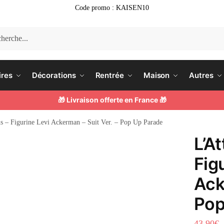
Code promo : KAISEN10
he
ires
Décorations
Rentrée
Maison
Autres
🎁 Livraison offerte en France 🎁
s – Figurine Levi Ackerman – Suit Ver. – Pop Up Parade
L’A
Fig
Ack
Pop
43.90
€