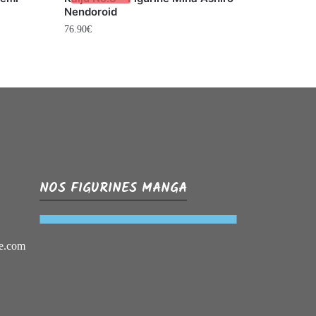
Nendoroid
76.90
€
NOS FIGURINES MANGA
e.com