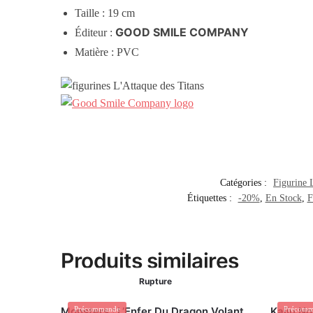
Taille : 19 cm
GOOD SMILE COMPANY
Éditeur :
Matière : PVC
Catégories :
Figurine 
Étiquettes :
-20%
,
En Stock
,
F
Produits similaires
Rupture
Monsters : L’Enfer Du Dragon Volant
Précommande
Kaiju No
Précomm