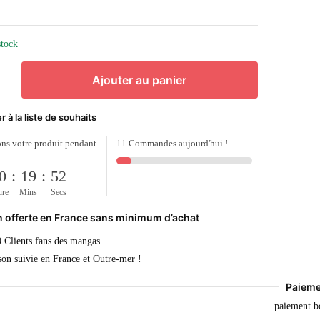
stock
Ajouter au panier
r à la liste de souhaits
ns votre produit pendant
11 Commandes aujourd'hui !
0
:
19
:
52
ure
Mins
Secs
n offerte en France sans minimum d’achat
 Clients fans des mangas.
son suivie en France et Outre-mer !
Paieme