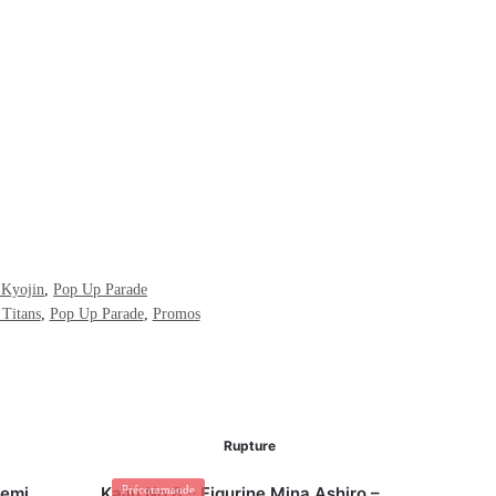
 Kyojin
,
Pop Up Parade
 Titans
,
Pop Up Parade
,
Promos
Rupture
nemi
Kaiju No.8 – Figurine Mina Ashiro –
Précommande