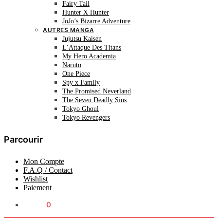
Fairy Tail
Hunter X Hunter
JoJo’s Bizarre Adventure
AUTRES MANGA
Jujutsu Kaisen
L’Attaque Des Titans
My Hero Academia
Naruto
One Piece
Spy x Family
The Promised Neverland
The Seven Deadly Sins
Tokyo Ghoul
Tokyo Revengers
Parcourir
Mon Compte
F.A.Q / Contact
Wishlist
Paiement
0.00
€
0