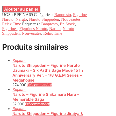
Ajouter au panier
UGS :
BPFINA69
Catégories :
Banpresto
,
Figurine
Naruto
,
Naruto
,
Naruto Shippuden
,
Nouveautés
,
Relax Time
Étiquettes :
Banpresto
,
En Stock
,
Figurines
,
Figurines Naruto
,
Naruto
,
Naruto
Shippuden
,
Nouveautés
,
Relax Time
Produits similaires
Rupture
Naruto Shippuden – Figurine Naruto
Uzumaki – Six Paths Sage Mode 15Th
Anniversary Ver. – 1/8 G.E.M Series –
Megahouse
274.90
€
Précommander
Rupture
Naruto – Figurine Shikamara Nara –
Memorable Saga
32.90
€
Précommander
Rupture
Naruto Shippuden – Figurine Jiraiya &