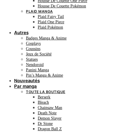
Housse De Couette One Piece
Housse De Couette Pokémon
PLAID MANGA
Plaid Fairy Tail
Plaid One Piece
Plaid Pokémon
Autres
Badges Manga & Anime
Cosplays
Coussins
Jeux de Société
Statues
Nendoroid
Panini Manga
Pin’s Manga & Anime
Nouveautés
Par manga
TOUTE LA BOUTIQUE
Berserk
Bleach
Chainsaw Man
Death Note
Demon Slayer
Dr Stone
Dragon Ball Z