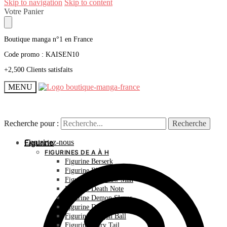
Skip to navigation
Skip to content
Votre Panier
Boutique manga n°1 en France
Code promo : KAISEN10
+2,500 Clients satisfaits
MENU
Recherche pour :
Recherche pour :
Recherche
Recherche
Contactez-nous
Figurine
FIGURINES DE A À H
Figurine Berserk
Figurine Bleach
Figurine Chainsaw Man
Figurine Death Note
Figurine Demon Slayer
Figurine Dr Stone
Figurine Dragon Ball
Figurine Fairy Tail