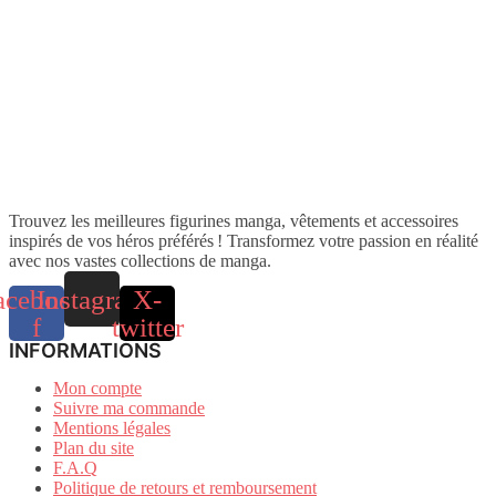
Trouvez les meilleures figurines manga, vêtements et accessoires
inspirés de vos héros préférés ! Transformez votre passion en réalité
avec nos vastes collections de manga.
acebook-
Instagram
X-
f
twitter
INFORMATIONS
Mon compte
Suivre ma commande
Mentions légales
Plan du site
F.A.Q
Politique de retours et remboursement