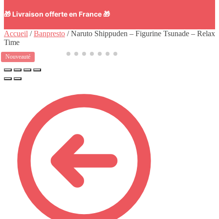
🎁 Livraison offerte en France 🎁
Accueil
/
Banpresto
/
Naruto Shippuden – Figurine Tsunade – Relax
Time
Nouveauté