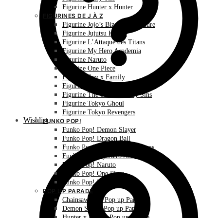
Figurine Hunter x Hunter
FIGURINES DE J À Z
Figurine Jojo’s Bizarre Adventure
Figurine Jujutsu Kaisen
Figurine L’Attaque des Titans
Figurine My Hero Academia
Figurine Naruto
Figurine One Piece
Figurine Spy x Family
Figurine The Promised Neverland
Figurine The Seven Deadly Sins
Figurine Tokyo Ghoul
Figurine Tokyo Revengers
Wishlist
FUNKO POP!
Funko Pop! Demon Slayer
Funko Pop! Dragon Ball
Funko Pop! L’Attaque des Titans
Funko Pop! My Hero Academia
Funko Pop! Naruto
Funko Pop! One Piece
Funko Pop! Pokémon
POP UP PARADE
Chainsaw Man Pop up Parade
Demon Slayer Pop up Parade
Hunter x Hunter Pop up Parade