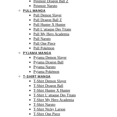
Peignoir Dragon Ball Z
Peignoir Naruto
PULL MANGA
Pull Demon Slayer
Pull Dragon Ball Z
Pull Hunter X Hunter
Pull L’attaque Des Titans
Pull My Hero Academia
Pull Naruto
Pull One Piece
Pull Pokémon
PYJAMA MANGA
Pyjama Demon Slayer
Pyjama Dragon Ball
Pyjama Naruto
Pyjama Pokémon
T-SHIRT MANGA
T-Shirt Demon Slayer
T-Shirt Dragon Ball
T-Shirt Hunter X Hunter
T-Shirt L’attaque Des Titans
T-Shirt My Hero Academia
T-Shirt Naruto
T-Shirt Nicky Larson
T-Shirt One Piece