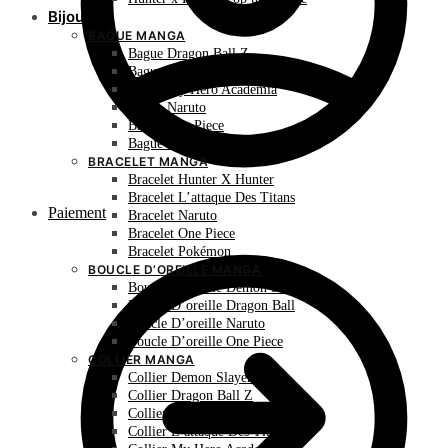
Bijoux
BAGUE MANGA
Bague Dragon Ball Z
Bague Hunter X Hunter
Bague My Hero Academia
Bague Naruto
Bague One Piece
Bague Pokémon
BRACELET MANGA
Bracelet Hunter X Hunter
Bracelet L’attaque Des Titans
Paiement
Bracelet Naruto
Bracelet One Piece
Bracelet Pokémon
BOUCLE D’OREILLE MANGA
Boucle D’oreille Demon Slayer
Boucle D’oreille Dragon Ball
Boucle D’oreille Naruto
Boucle D’oreille One Piece
COLLIER MANGA
Collier Demon Slayer
Collier Dragon Ball Z
Collier Hunter X Hunter
Collier L’attaque Des Titans