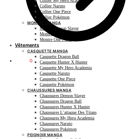
Collier My Hero Academia
Collier Naruto
Collier One Piece
Collier Pokémon
MONTRE MANGA
Montre Demon Slayer
Montre Naruto
Montre One Piece
Vêtements
CASQUETTE MANGA
Casquette Dragon Ball
0.00
€
0
Casquette Hunter X Hunter
Casquette My Hero Academia
Casquette Naruto
Casquette One Piece
Casquette Pokémon
CHAUSSURES MANGA
Chaussures Demon Slayer
Chaussures Dragon Ball
Chaussures Hunter X Hunter
Chaussures L’attaque Des Titans
Chaussures My Hero Academia
Chaussures Naruto
Chaussures Pokémon
PEIGNOIR MANGA