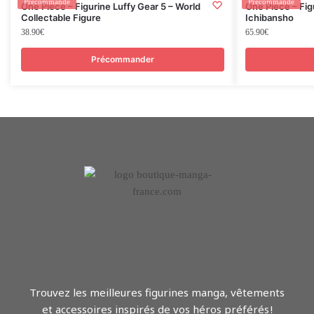
Précommande
Précommande
One Piece – Figurine Luffy Gear 5 – World
One Piece – Fig
Collectable Figure
Ichibansho
38.90
€
65.90
€
Précommander
Trouvez les meilleures figurines manga, vêtements
et accessoires inspirés de vos héros préférés !