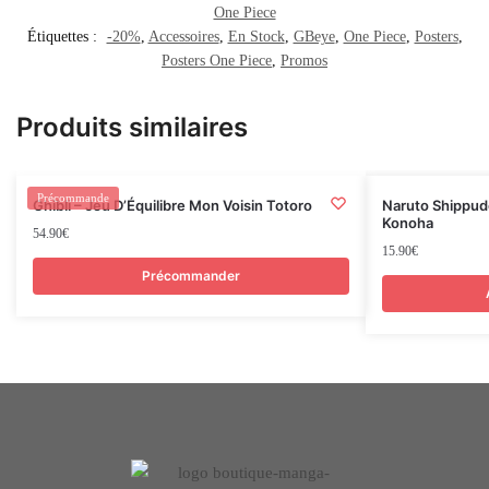
One Piece
Étiquettes :
-20%
,
Accessoires
,
En Stock
,
GBeye
,
One Piece
,
Posters
,
Posters One Piece
,
Promos
Produits similaires
Rupture
Précommande
Ghibli – Jeu D’Équilibre Mon Voisin Totoro
Naruto Shippud
Konoha
54.90
€
15.90
€
Précommander