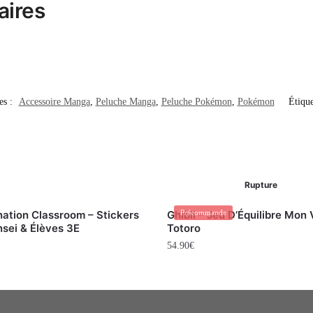
aires
es :
Accessoire Manga
,
Peluche Manga
,
Peluche Pokémon
,
Pokémon
Étique
Rupture
nation Classroom – Stickers
Ghibli – Jeu D’Équilibre Mon 
Précommande
sei & Élèves 3E
Totoro
54.90
€