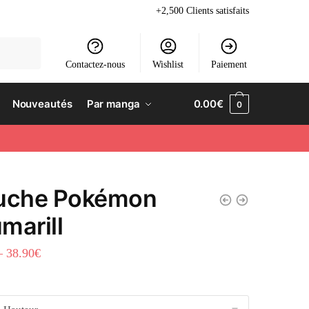
+2,500 Clients satisfaits
Contactez-nous
Wishlist
Paiement
Nouveautés
Par manga
0.00
€
0
uche Pokémon
marill
–
38.90
€