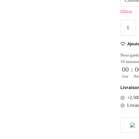
Effacer
Ajoute
Nous gardo
10 minutes
00
:
0
Jour
He
Livraiso
+2,500
Livrai