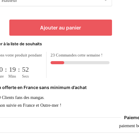
Ajouter au panier
r à la liste de souhaits
ns votre produit pendant
23 Commandes cette semaine !
0
:
19
:
52
ure
Mins
Secs
n offerte en France sans minimum d’achat
 Clients fans des mangas.
son suivie en France et Outre-mer !
Paieme