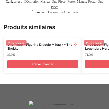
Catégories :
Décoration Manga
,
One Piece
,
Poster Manga
,
Poster One
Piece
Étiquette :
Décoration One Piece
Produits similaires
Rupture
Précommande
Précommande
One Piece – Figurine Dracule Mihawk – The
One Piece – Fig
Shukko
Legendary Hero
36.90
€
71.90
€
Précommander