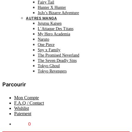
Fairy Tail
Hunter X Hunter
JoJo’s Bizarre Adventure
AUTRES MANGA
Jujutsu Kaisen
L’Attaque Des Titans
My Hero Academia
Naruto
One Piece
Spy x Family
The Promised Neverland
The Seven Deadly Sins
Tokyo Ghoul
Tokyo Revengers
Parcourir
Mon Compte
F.A.Q / Contact
Wishlist
Paiement
0.00
€
0