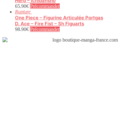
Hero – Ichibansho
65.90
€
Précommander
Rupture
One Piece – Figurine Articulée Portgas
D. Ace – Fire Fist – Sh Figuarts
98.90
€
Précommander