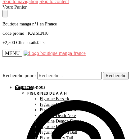
Skip to navigation
Skip to content
Votre Panier
Boutique manga n°1 en France
Code promo : KAISEN10
+2,500 Clients satisfaits
MENU
Recherche pour :
Recherche pour :
Recherche
Recherche
Contactez-nous
Figurine
FIGURINES DE A À H
Figurine Berserk
Figurine Bleach
Figurine Chainsaw Man
Figurine Death Note
Figurine Demon Slayer
Figurine Dr Stone
Figurine Dragon Ball
Figurine Fairy Tail