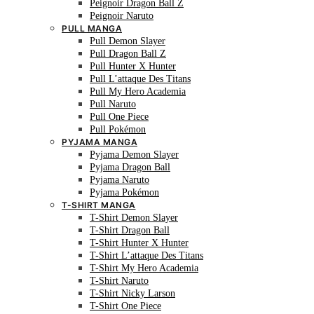
Peignoir Dragon Ball Z
Peignoir Naruto
PULL MANGA
Pull Demon Slayer
Pull Dragon Ball Z
Pull Hunter X Hunter
Pull L’attaque Des Titans
Pull My Hero Academia
Pull Naruto
Pull One Piece
Pull Pokémon
PYJAMA MANGA
Pyjama Demon Slayer
Pyjama Dragon Ball
Pyjama Naruto
Pyjama Pokémon
T-SHIRT MANGA
T-Shirt Demon Slayer
T-Shirt Dragon Ball
T-Shirt Hunter X Hunter
T-Shirt L’attaque Des Titans
T-Shirt My Hero Academia
T-Shirt Naruto
T-Shirt Nicky Larson
T-Shirt One Piece