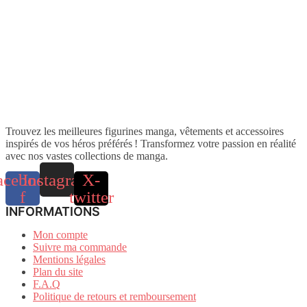
Trouvez les meilleures figurines manga, vêtements et accessoires
inspirés de vos héros préférés ! Transformez votre passion en réalité
avec nos vastes collections de manga.
acebook-
Instagram
X-
f
twitter
INFORMATIONS
Mon compte
Suivre ma commande
Mentions légales
Plan du site
F.A.Q
Politique de retours et remboursement