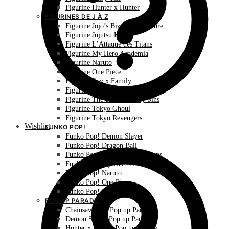
Figurine Hunter x Hunter
FIGURINES DE J À Z
Figurine Jojo’s Bizarre Adventure
Figurine Jujutsu Kaisen
Figurine L’Attaque des Titans
Figurine My Hero Academia
Figurine Naruto
Figurine One Piece
Figurine Spy x Family
Figurine The Promised Neverland
Figurine The Seven Deadly Sins
Figurine Tokyo Ghoul
Figurine Tokyo Revengers
Wishlist
FUNKO POP!
Funko Pop! Demon Slayer
Funko Pop! Dragon Ball
Funko Pop! L’Attaque des Titans
Funko Pop! My Hero Academia
Funko Pop! Naruto
Funko Pop! One Piece
Funko Pop! Pokémon
POP UP PARADE
Chainsaw Man Pop up Parade
Demon Slayer Pop up Parade
Hunter x Hunter Pop up Parade