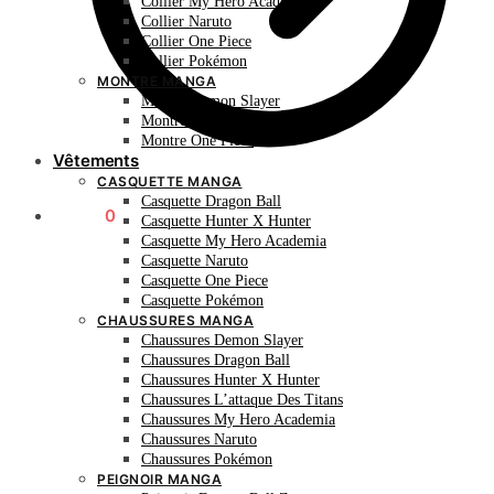
Collier My Hero Academia
Collier Naruto
Collier One Piece
Collier Pokémon
MONTRE MANGA
Montre Demon Slayer
Montre Naruto
Montre One Piece
Vêtements
CASQUETTE MANGA
Casquette Dragon Ball
0.00
€
0
Casquette Hunter X Hunter
Casquette My Hero Academia
Casquette Naruto
Casquette One Piece
Casquette Pokémon
CHAUSSURES MANGA
Chaussures Demon Slayer
Chaussures Dragon Ball
Chaussures Hunter X Hunter
Chaussures L’attaque Des Titans
Chaussures My Hero Academia
Chaussures Naruto
Chaussures Pokémon
PEIGNOIR MANGA