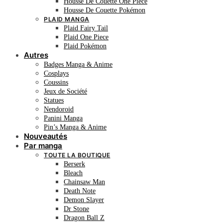
Housse De Couette One Piece
Housse De Couette Pokémon
PLAID MANGA
Plaid Fairy Tail
Plaid One Piece
Plaid Pokémon
Autres
Badges Manga & Anime
Cosplays
Coussins
Jeux de Société
Statues
Nendoroid
Panini Manga
Pin’s Manga & Anime
Nouveautés
Par manga
TOUTE LA BOUTIQUE
Berserk
Bleach
Chainsaw Man
Death Note
Demon Slayer
Dr Stone
Dragon Ball Z