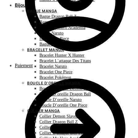
Bijoux
BAGUE MANGA
Bague Dragon Ball Z
Bague Hunter X Hunter
Bague My Hero Academia
Bague Naruto
Bague One Piece
Bague Pokémon
BRACELET MANGA
Bracelet Hunter X Hunter
Bracelet L’attaque Des Titans
Paiement
Bracelet Naruto
Bracelet One Piece
Bracelet Pokémon
BOUCLE D’OREILLE MANGA
Boucle D’oreille Demon Slayer
Boucle D’oreille Dragon Ball
Boucle D’oreille Naruto
Boucle D’oreille One Piece
COLLIER MANGA
Collier Demon Slayer
Collier Dragon Ball Z
Collier Hunter X Hunter
Collier L’attaque Des Titans