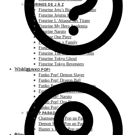
FIGURINES DE J À Z
Figurine Jojo’s Bizarre Adventure
Figurine Jujutsu Kaisen
Figurine L’Attaque des Titans
Figurine My Hero Academia
Figurine Naruto
Figurine One Piece
Figurine Spy x Family
Figurine The Promised Neverland
Figurine The Seven Deadly Sins
Figurine Tokyo Ghoul
Figurine Tokyo Revengers
Wishlist
FUNKO POP!
Funko Pop! Demon Slayer
Funko Pop! Dragon Ball
Funko Pop! L’Attaque des Titans
Funko Pop! My Hero Academia
Funko Pop! Naruto
Funko Pop! One Piece
Funko Pop! Pokémon
POP UP PARADE
Chainsaw Man Pop up Parade
Demon Slayer Pop up Parade
Hunter x Hunter Pop up Parade
Bijoux