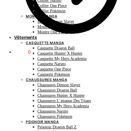
Collier Naruto
Collier One Piece
Collier Pokémon
MONTRE MANGA
Montre Demon Slayer
Montre Naruto
Montre One Piece
Vêtements
CASQUETTE MANGA
Casquette Dragon Ball
0.00
€
0
Casquette Hunter X Hunter
Casquette My Hero Academia
Casquette Naruto
Casquette One Piece
Casquette Pokémon
CHAUSSURES MANGA
Chaussures Demon Slayer
Chaussures Dragon Ball
Chaussures Hunter X Hunter
Chaussures L’attaque Des Titans
Chaussures My Hero Academia
Chaussures Naruto
Chaussures Pokémon
PEIGNOIR MANGA
Peignoir Dragon Ball Z