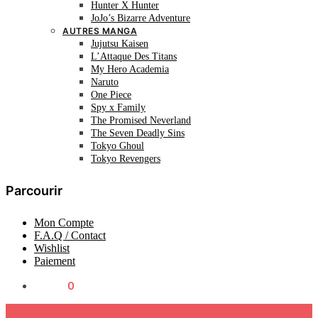
Hunter X Hunter
JoJo’s Bizarre Adventure
AUTRES MANGA
Jujutsu Kaisen
L’Attaque Des Titans
My Hero Academia
Naruto
One Piece
Spy x Family
The Promised Neverland
The Seven Deadly Sins
Tokyo Ghoul
Tokyo Revengers
Parcourir
Mon Compte
F.A.Q / Contact
Wishlist
Paiement
0.00
€
0