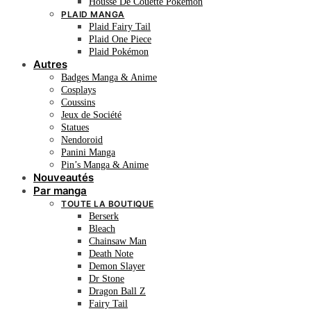
Housse De Couette Pokémon
PLAID MANGA
Plaid Fairy Tail
Plaid One Piece
Plaid Pokémon
Autres
Badges Manga & Anime
Cosplays
Coussins
Jeux de Société
Statues
Nendoroid
Panini Manga
Pin’s Manga & Anime
Nouveautés
Par manga
TOUTE LA BOUTIQUE
Berserk
Bleach
Chainsaw Man
Death Note
Demon Slayer
Dr Stone
Dragon Ball Z
Fairy Tail