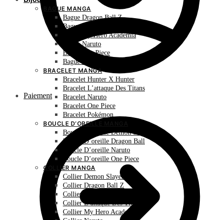
BAGUE MANGA
Bague Dragon Ball Z
Bague Hunter X Hunter
Bague My Hero Academia
Bague Naruto
Bague One Piece
Bague Pokémon
BRACELET MANGA
Bracelet Hunter X Hunter
Bracelet L’attaque Des Titans
Paiement
Bracelet Naruto
Bracelet One Piece
Bracelet Pokémon
BOUCLE D’OREILLE MANGA
Boucle D’oreille Demon Slayer
Boucle D’oreille Dragon Ball
Boucle D’oreille Naruto
Boucle D’oreille One Piece
COLLIER MANGA
Collier Demon Slayer
Collier Dragon Ball Z
Collier Hunter X Hunter
Collier L’attaque Des Titans
Collier My Hero Academia