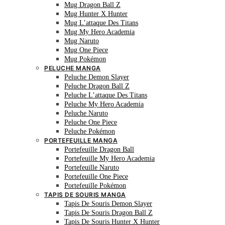
Mug Dragon Ball Z
Mug Hunter X Hunter
Mug L’attaque Des Titans
Mug My Hero Academia
Mug Naruto
Mug One Piece
Mug Pokémon
PELUCHE MANGA
Peluche Demon Slayer
Peluche Dragon Ball Z
Peluche L’attaque Des Titans
Peluche My Hero Academia
Peluche Naruto
Peluche One Piece
Peluche Pokémon
PORTEFEUILLE MANGA
Portefeuille Dragon Ball
Portefeuille My Hero Academia
Portefeuille Naruto
Portefeuille One Piece
Portefeuille Pokémon
TAPIS DE SOURIS MANGA
Tapis De Souris Demon Slayer
Tapis De Souris Dragon Ball Z
Tapis De Souris Hunter X Hunter