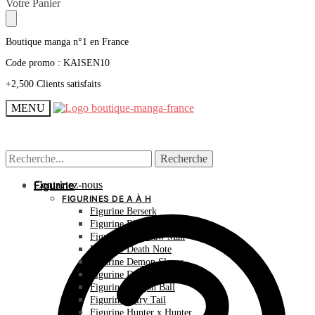
Skip
Skip
Votre Panier
to
to
navigation
content
Boutique manga n°1 en France
Code promo : KAISEN10
+2,500 Clients satisfaits
MENU
Recherche
Recherche
Recherche
Recherche
pour :
pour :
Contactez-nous
Figurine
FIGURINES DE A À H
Figurine Berserk
Figurine Bleach
Figurine Chainsaw Man
Figurine Death Note
Figurine Demon Slayer
Figurine Dr Stone
Figurine Dragon Ball
Figurine Fairy Tail
Figurine Hunter x Hunter