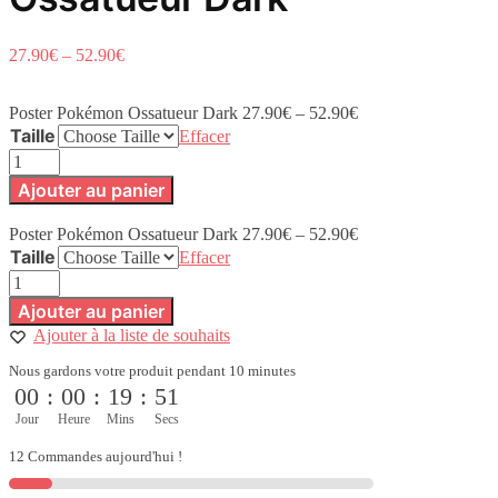
27.90
€
–
52.90
€
Poster Pokémon Ossatueur Dark
27.90
€
–
52.90
€
Taille
Effacer
quantité
de
Ajouter au panier
Poster
Pokémon
Poster Pokémon Ossatueur Dark
27.90
€
–
52.90
€
Ossatueur
Taille
Dark
Effacer
quantité
de
Ajouter au panier
Poster
Ajouter à la liste de souhaits
Pokémon
Ossatueur
Nous gardons votre produit pendant 10 minutes
Dark
00
:
00
:
19
:
50
Jour
Heure
Mins
Secs
12 Commandes aujourd'hui !