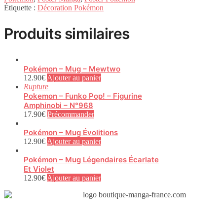
Étiquette :
Décoration Pokémon
Produits similaires
Pokémon – Mug – Mewtwo
12.90
€
Ajouter au panier
Rupture
Pokemon – Funko Pop! – Figurine
Amphinobi – N°968
17.90
€
Précommander
Pokémon – Mug Évolitions
12.90
€
Ajouter au panier
Pokémon – Mug Légendaires Écarlate
Et Violet
12.90
€
Ajouter au panier