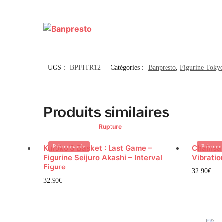
UGS :
BPFITR12
Catégories :
Banpresto
,
Figurine Toky
Produits similaires
Rupture
Kuroko’S Basket : Last Game –
Précommande
Chainsa
Précomm
Figurine Seijuro Akashi – Interval
Vibratio
Figure
32.90
€
32.90
€