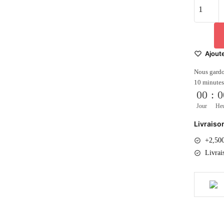
quantité
de
Tokyo
Revenger
-
Ajoute
Figurine
Nous gardo
Tetta
10 minutes
Kisaki
00
:
0
Jour
He
Livraiso
+2,500
Livrai