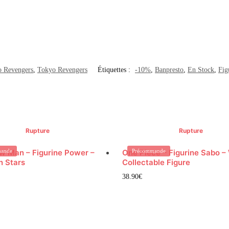
o Revengers
,
Tokyo Revengers
Étiquettes :
-10%
,
Banpresto
,
En Stock
,
Fig
Rupture
Rupture
w Man – Figurine Power –
ande
One Piece – Figurine Sabo –
Précommande
n Stars
Collectable Figure
38.90
€