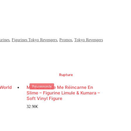
urines
,
Figurines Tokyo Revengers
,
Promos
,
Tokyo Revengers
Rupture
 World
Moi Quand Je Me Réincarne En
Précommande
Slime – Figurine Limule & Kumara –
Soft Vinyl Figure
32.90
€