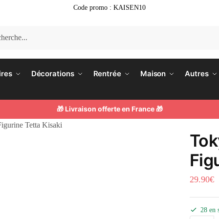
Code promo : KAISEN10
e
he
ires
Décorations
Rentrée
Maison
Autres
🎁 Livraison offerte en France 🎁
gurine Tetta Kisaki
Tok
Fig
29.90
€
28 en 