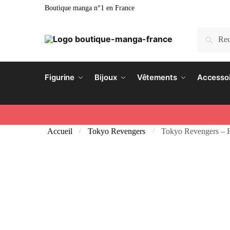
Skip
Skip
Boutique manga n°1 en France
to
to
navigation
content
Recherch
Recherc
pour :
Figurine
Bijoux
Vêtements
Accesso
Accueil
Tokyo Revengers
Tokyo Revengers – Fi
/
/