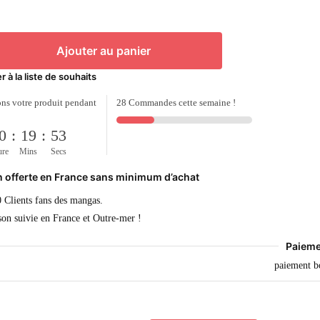
Ajouter au panier
s
r à la liste de souhaits
ns votre produit pendant
28 Commandes cette semaine !
0
:
19
:
52
ure
Mins
Secs
n offerte en France sans minimum d’achat
 Clients fans des mangas.
son suivie en France et Outre-mer !
Paieme