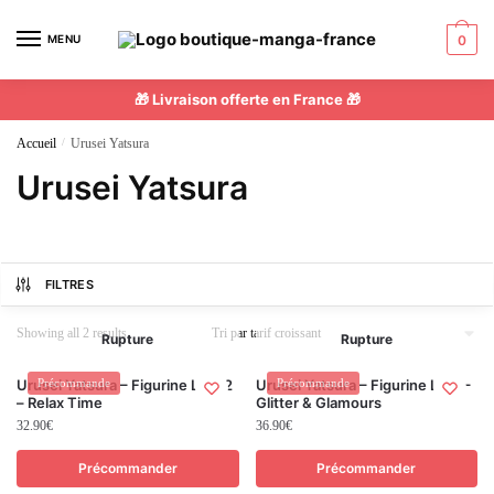
MENU
0
🎁 Livraison offerte en France 🎁
Accueil
/
Urusei Yatsura
Urusei Yatsura
FILTRES
Showing all 2 results
Rupture
Rupture
Urusei Yatsura – Figurine Lum 2
Précommande
Urusei Yatsura – Figurine Lum –
Précommande
– Relax Time
Glitter & Glamours
32.90
€
36.90
€
Précommander
Précommander